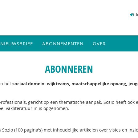
I
NIEUWSBRIEF
ABONNEMENTEN
OVER
ABONNEREN
 in het
sociaal domein: wijkteams, maatschappelijke opvang, jeugd
ofessionals, gericht op een thematische aanpak. Sozio heeft ook e
l vakliteratuur in is opgenomen.​
ozio (100 pagina's) met inhoudelijke artikelen over visies en inzic