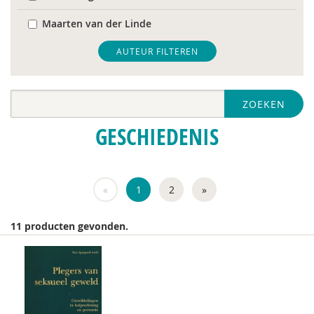
Maarten van der Linde
Inge Mans
AUTEUR FILTEREN
Maarten van Rossem
ZOEKEN
Han Spanjaard
GESCHIEDENIS
Jan Steyaert
Rini Tak
«
1
2
»
11 producten gevonden.