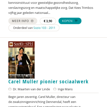
kennisinstituut voor geestelijke gezondheidszorg,
verslavingszorg en maatschappelijke zorg. Dat Kees Trimbos
vijftig jaar geleden nationaal...
MEER INFO
€
3,90
KOPEN
Onderdeel van
Sozio 103 - 2011
Carel Muller pionier sociaalwerk
Dr. Maarten van der Linde
Inge Mans
Begin jaren zeventig. Carel Muller, directeur van
de zwakzinnigeninrichting Dennendal, heeft een
vernieuwingsideaal. Een samenleving waar plaats is