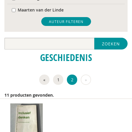
Maarten van der Linde
Inge Mans
AUTEUR FILTEREN
Maarten van Rossem
ZOEKEN
Han Spanjaard
GESCHIEDENIS
Jan Steyaert
Rini Tak
«
1
2
»
11 producten gevonden.