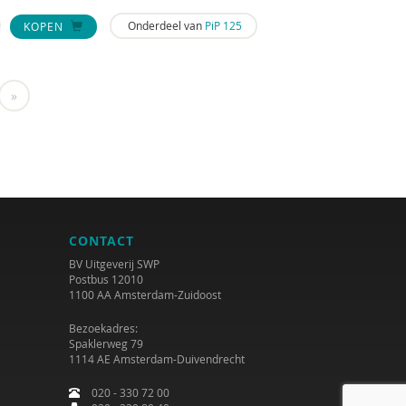
Onderdeel van
PiP 125
KOPEN
»
CONTACT
BV Uitgeverij SWP
Postbus 12010
1100 AA Amsterdam-Zuidoost
Bezoekadres:
Spaklerweg 79
1114 AE Amsterdam-Duivendrecht
020 - 330 72 00