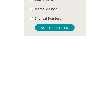
Marcel de Rooij
Chantal Duisters
Edien Houwers
AUTEUR FILTEREN
Hessel Nieuwelink
Jeannette Ooink
Jan van der Ploeg
Annemarie van Vonderen