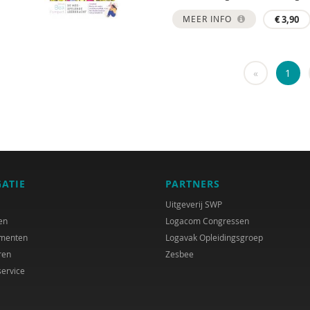
MEER INFO
€
3,90
«
1
GATIE
PARTNERS
Uitgeverij SWP
en
Logacom Congressen
menten
Logavak Opleidingsgroep
ren
Zesbee
service