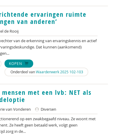
richtende ervaringen ruimte
ingen van anderen’
l de Rooij
vechter van de erkenning van ervaringskennis en actief
ervaringsdeskundige. Dat kunnen (aankomend)
gen...
KOPEN
Onderdeel van
Waardenwerk 2025 102-103
 mensen met een lvb: NET als
deloptie
ie van Vonderen
Diversen
unctionerend op een zwakbegaafd niveau. Ze woont met
ent. Ze heeft geen betaald werk, volgt geen
jd zorg in de...