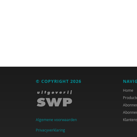
© COPYRIGHT 2026
NAVI
Home
Product
Abonne
Abonne
Algemene voorwaarden
Klanten
Privacyverklaring