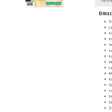
DELEN
Omsc
T
L
K
I
H
Lv
K
V
L
M
Kr
D
C
P
D
Z