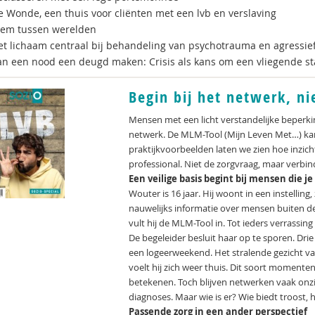
e Wonde, een thuis voor cliënten met een lvb en verslaving
lem tussen werelden
et lichaam centraal bij behandeling van psychotrauma en agressie
an een nood een deugd maken: Crisis als kans om een vliegende s
Begin bij het netwerk, ni
Mensen met een licht verstandelijke beperkin
netwerk. De MLM-Tool (Mijn Leven Met…) kan
praktijkvoorbeelden laten we zien hoe inzich
professional. Niet de zorgvraag, maar verbin
Een veilige basis begint bij mensen die j
Wouter is 16 jaar. Hij woont in een instelling,
nauwelijks informatie over mensen buiten de
vult hij de MLM-Tool in. Tot ieders verrassing 
De begeleider besluit haar op te sporen. Dri
een logeerweekend. Het stralende gezicht va
voelt hij zich weer thuis. Dit soort momente
betekenen. Toch blijven netwerken vaak onzi
diagnoses. Maar wie is er? Wie biedt troost,
Passende zorg in een ander perspectief