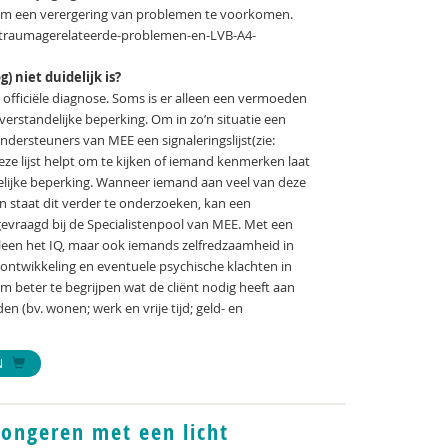
k om een verergering van problemen te voorkomen.
n-traumagerelateerde-problemen-en-LVB-A4-
) niet duidelijk is?
n officiële diagnose. Soms is er alleen een vermoeden
 verstandelijke beperking. Om in zo’n situatie een
ondersteuners van MEE een signaleringslijst(zie:
e lijst helpt om te kijken of iemand kenmerken laat
delijke beperking. Wanneer iemand aan veel van deze
en staat dit verder te onderzoeken, kan een
vraagd bij de Specialistenpool van MEE. Met een
leen het IQ, maar ook iemands zelfredzaamheid in
e ontwikkeling en eventuele psychische klachten in
m beter te begrijpen wat de cliënt nodig heeft aan
n (bv. wonen; werk en vrije tijd; geld- en
N
jongeren met een licht