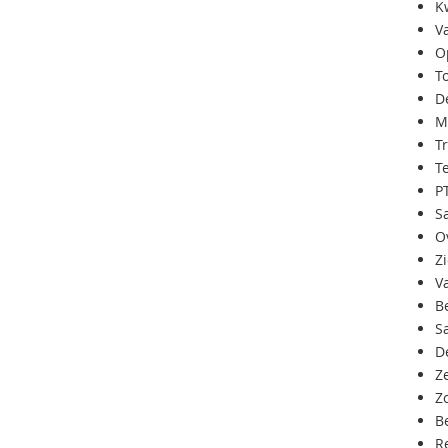
K
V
O
T
D
M
T
T
P
S
O
Z
V
B
S
D
Ze
Z
Be
R