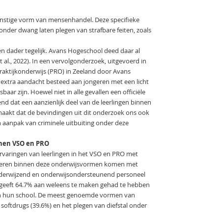
ernstige vorm van mensenhandel. Deze specifieke
onder dwang laten plegen van strafbare feiten, zoals
 en dader tegelijk. Avans Hogeschool deed daar al
 al., 2022). In een vervolgonderzoek, uitgevoerd in
praktijkonderwijs (PRO) in Zeeland door Avans
j extra aandacht besteed aan jongeren met een licht
baar zijn. Hoewel niet in alle gevallen een officiële
nd dat een aanzienlijk deel van de leerlingen binnen
aakt dat de bevindingen uit dit onderzoek ons ook
n aanpak van criminele uitbuiting onder deze
nnen VSO en PRO
ervaringen van leerlingen in het VSO en PRO met
ongeren binnen deze onderwijsvormen komen met
 onderwijzend en onderwijsondersteunend personeel
g geeft 64.7% aan weleens te maken gehad te hebben
van hun school. De meest genoemde vormen van
 softdrugs (39.6%) en het plegen van diefstal onder