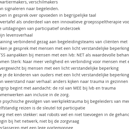
wartiermakers, verschilmakers
an signaleren naar begeleiden.
pen in gesprek over opvoeden in begrijpelijke taal
overtafel als onderdeel van een innovatieve groepsspeltherapie vo
e uitdagingen van participatief onderzoek
ijn levensverhaal
raining verbindend gezag aan begeleidingsteams van cliënten met 
eken je gesprek met mensen met een licht verstandelijke beperkin
TSS aanpakken bij mensen met een lvb: NET als waardevolle behan
amen Sterk: Naar meer veiligheid en verbinding voor mensen met e
vergewicht bij mensen met een licht verstandelijke beperking
ie je de kinderen van ouders met een licht verstandelijke beperking
an weerstand naar verhaal: anders kijken naar trauma in gezinnen
egrip begint met aandacht: de rol van MEE bij lvb en trauma
amenwerken aan inclusie in de zorg.
e psychische gevolgen van werkplektrauma bij begeleiders van me
lfstandig reizen is de sleutel tot participatie
org met een stekker: wat robots wel en niet toevoegen in de gehan
gin bij het netwerk, niet bij de zorgvraag
eclasseren met een lege portemonnee