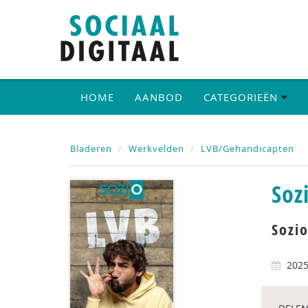
HOME
AANBOD
CATEGORIEËN
Bladeren
Werkvelden
LVB/Gehandicapten
Soz
Sozio
202