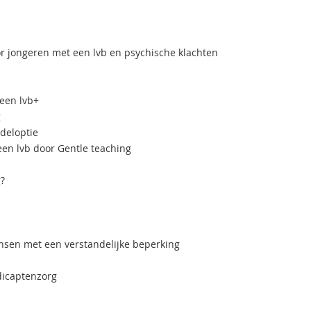
or jongeren met een lvb en psychische klachten
een lvb+
g
deloptie
en lvb door Gentle teaching
?
nsen met een verstandelijke beperking
dicaptenzorg