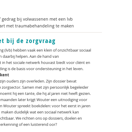
f gedrag bij volwassenen met een lvb
tart met traumabehandeling te maken
et bij de zorgvraag
g (lvb) hebben vaak een klein of onzichtbaar sociaal
 daarbij helpen. Aan de hand van
t in het sociale netwerk houvast biedt voor cliënt en
ding is de basis voor ondersteuning in het leven.
e kent
 zijn ouders zijn overleden. Zijn dossier bevat
 zorgsector. Samen met zijn persoonlijk begeleider
noemt hij een tante, die hij al jaren niet heeft gezien.
e maanden later krijgt Wouter een uitnodiging voor
n Wouter spreekt boekdelen: voor het eerst in jaren
n maken duidelijk wat een sociaal netwerk kan
chtbaar. We richten ons op dossiers, doelen en
 herkenning of een luisterend oor?