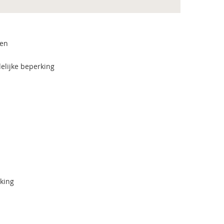
len
elijke beperking
rking