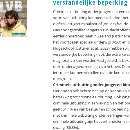
verstandelijke beperking
Criminele uitbuiting onder jongeren is een 
vorm van uitbuiting kenmerkt zich door het 
diefstal, drugscriminaliteit of (online) fraude.
Hierdoor getroffen jongeren zijn slachtoffer
eerder onderzoek naar in Zeeland (Üstüner et
het voortgezet speciaal onderwijs (VSO) en 
Hogeschool (Üstüner et al., 2023) hebben wi
verstandelijke beperking (lvb), die extra kwets
diagnose lvb kan worden vastgesteld, is beke
deze onderwijsvormen een lvb hebben. Dit m
iets meer kunnen vertellen over de kennis e
doelgroep.
Criminele uitbuiting onder jongeren bi
Het onderzoek richtte zich op de kennis en 
betrekking tot criminele uitbuiting. Ook j
criminele uitbuiting in aanraking. Van het
geeft 51.4% en van bestuur en schoolleidin
met criminele uitbuiting onder leerlingen 
criminele uitbuiting zijn het verhandelen van
dwang (36.8%).