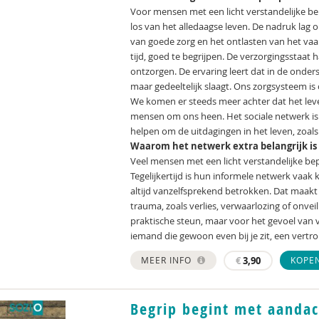
Voor mensen met een licht verstandelijke be
los van het alledaagse leven. De nadruk lag o
van goede zorg en het ontlasten van het vaak 
tijd, goed te begrijpen. De verzorgingsstaat 
ontzorgen. De ervaring leert dat in de onde
maar gedeeltelijk slaagt. Ons zorgsysteem is
We komen er steeds meer achter dat het lev
mensen om ons heen. Het sociale netwerk is 
helpen om de uitdagingen in het leven, zoals
Waarom het netwerk extra belangrijk is
Veel mensen met een licht verstandelijke bepe
Tegelijkertijd is hun informele netwerk vaak k
altijd vanzelfsprekend betrokken. Dat maakt 
trauma, zoals verlies, verwaarlozing of onveil
praktische steun, maar voor het gevoel van 
iemand die gewoon even bij je zit, een vertro
MEER INFO
€
3,90
KOPE
Begrip begint met aandach