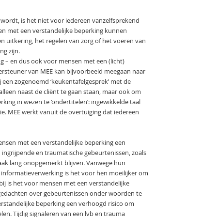
wordt, is het niet voor iedereen vanzelfsprekend
en met een verstandelijke beperking kunnen
n uitkering, het regelen van zorg of het voeren van
ng zijn.
g – en dus ook voor mensen met een (licht)
ndersteuner van MEE kan bijvoorbeeld meegaan naar
ij een zogenoemd ‘keukentafelgesprek’ met de
lleen naast de cliënt te gaan staan, maar ook om
king in wezen te ‘ondertitelen’: ingewikkelde taal
tie. MEE werkt vanuit de overtuiging dat iedereen
ensen met een verstandelijke beperking een
ingrijpende en traumatische gebeurtenissen, zoals
vaak lang onopgemerkt blijven. Vanwege hun
nformatieverwerking is het voor hen moeilijker om
bij is het voor mensen met een verstandelijke
 gedachten over gebeurtenissen onder woorden te
rstandelijke beperking een verhoogd risico om
en. Tijdig signaleren van een lvb en trauma