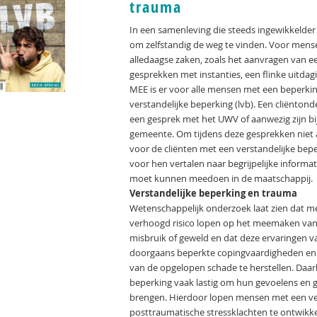
trauma
In een samenleving die steeds ingewikkelder 
om zelfstandig de weg te vinden. Voor mens
alledaagse zaken, zoals het aanvragen van ee
gesprekken met instanties, een flinke uitdagi
MEE is er voor alle mensen met een beperkin
verstandelijke beperking (lvb). Een cliënto
een gesprek met het UWV of aanwezig zijn b
gemeente. Om tijdens deze gesprekken niet a
voor de cliënten met een verstandelijke beper
voor hen vertalen naar begrijpelijke informa
moet kunnen meedoen in de maatschappij.
Verstandelijke beperking en trauma
Wetenschappelijk onderzoek laat zien dat m
verhoogd risico lopen op het meemaken van 
misbruik of geweld en dat deze ervaringen 
doorgaans beperkte copingvaardigheden en i
van de opgelopen schade te herstellen. Daar
beperking vaak lastig om hun gevoelens en
brengen. Hierdoor lopen mensen met een ve
posttraumatische stressklachten te ontwikkel