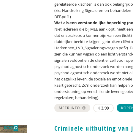
gerelateerde klachten is dan ook belangrij
(zie: Handreiking-Signaleren-en-behandele
DEF.pdf1)
Wat als een verstandelijke beperking (nog
Niet iedereen die bij MEE aanklopt, heeft ee
dat er sprake zou kunnen zijn van een (licht)
duidelijker beeld te krijgen, gebruiken cliënt
Herkennen_LVB_Signaleringsvragen.pdf2). Dez
zien die kunnen wijzen op een licht verstan
signalen voldoet en de cliënt er zelf voor op
psychodiagnostisch onderzoek worden aange
psychodiagnostisch onderzoek wordt niet al
het dagelijks leven, de sociale en emotionel
kaart gebracht. Zo’n onderzoek kan helpen o
ondersteuning op verschillende levensgebiede
regelzaken; behandeling).
MEER INFO
€
3,90
KOPE
Criminele uitbuiting van 