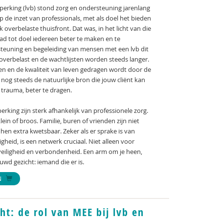
perking (lvb) stond zorg en ondersteuning jarenlang
p de inzet van professionals, met als doel het bieden
overbelaste thuisfront. Dat was, in het licht van die
had tot doel iedereen beter te maken en te
rsteuning en begeleiding van mensen met een lvb dit
 overbelast en de wachtlijsten worden steeds langer.
en en de kwaliteit van leven gedragen wordt door de
nog steeds de natuurlijke bron die jouw cliënt kan
 trauma, beter te dragen.
rking zijn sterk afhankelijk van professionele zorg.
lein of broos. Familie, buren of vrienden zijn niet
hen extra kwetsbaar. Zeker als er sprake is van
igheid, is een netwerk cruciaal. Niet alleen voor
veiligheid en verbondenheid. Een arm om je heen,
uwd gezicht: iemand die er is.
N
t: de rol van MEE bij lvb en