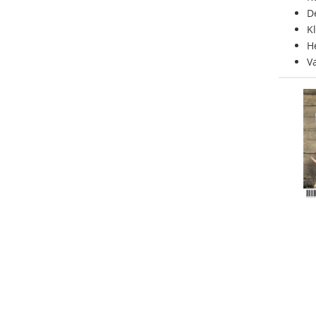
D
K
H
V