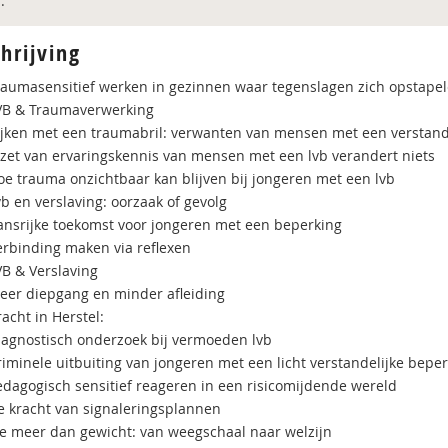
:
hrijving
raumasensitief werken in gezinnen waar tegenslagen zich opstape
VB & Traumaverwerking
ijken met een traumabril: verwanten van mensen met een verstand
nzet van ervaringskennis van mensen met een lvb verandert niets
oe trauma onzichtbaar kan blijven bij jongeren met een lvb
b en verslaving: oorzaak of gevolg
ansrijke toekomst voor jongeren met een beperking
erbinding maken via reflexen
VB & Verslaving
eer diepgang en minder afleiding
acht in Herstel:
iagnostisch onderzoek bij vermoeden lvb
riminele uitbuiting van jongeren met een licht verstandelijke bepe
edagogisch sensitief reageren in een risicomijdende wereld
e kracht van signaleringsplannen
ie meer dan gewicht: van weegschaal naar welzijn