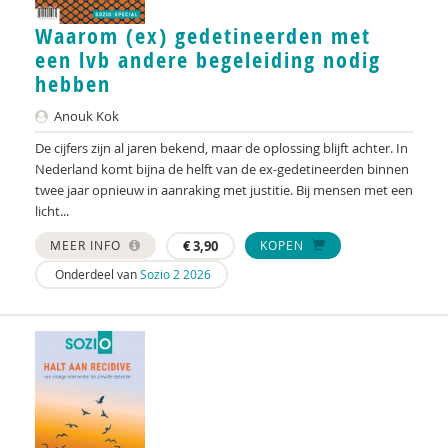
René an der Veer
Waarom (ex) gedetineerden met
Mariëlle an Hest
een lvb andere begeleiding nodig
hebben
Renée an Riessen
Anouk Kok
Mariët an Rossum
De cijfers zijn al jaren bekend, maar de oplossing blijft achter. In
Ada Andreas
Nederland komt bijna de helft van de ex-gedetineerden binnen
twee jaar opnieuw in aanraking met justitie. Bij mensen met een
Ria Andrews
licht...
Nynke Andringa
MEER INFO
€
3,90
KOPEN
Onderdeel van
Sozio 2 2026
Manou Anelsma
Niek van Ansem
Inge Anthonijsz
Thijs Antonissenn
Marleen Arends