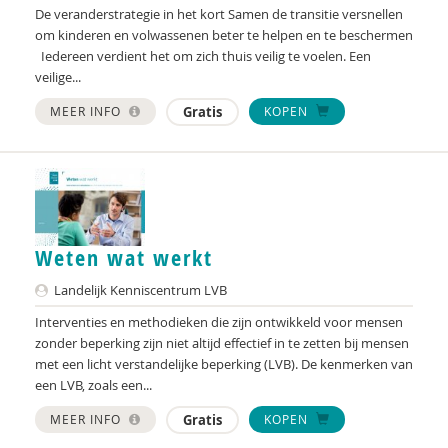
Landelijk Kenniscentrum LVB
De veranderstrategie in het kort Samen de transitie versnellen
om kinderen en volwassenen beter te helpen en te beschermen
LIDIE
Iedereen verdient het om zich thuis veilig te voelen. Een
veilige...
Maatschappelijk Impact Team
MEER INFO
Gratis
KOPEN
Mariëlle Bruning
Mentale gezondheidsnetwerken
Movisie
Nederlandse Sportalliantie m.m.v. Stichting
Weten wat werkt
Vreedzaam
Landelijk Kenniscentrum LVB
NIDI
Interventies en methodieken die zijn ontwikkeld voor mensen
zonder beperking zijn niet altijd effectief in te zetten bij mensen
Pharos
met een licht verstandelijke beperking (LVB). De kenmerken van
een LVB, zoals een...
QUT
MEER INFO
Gratis
KOPEN
Raad voor Volksgezondheid & Samenleving