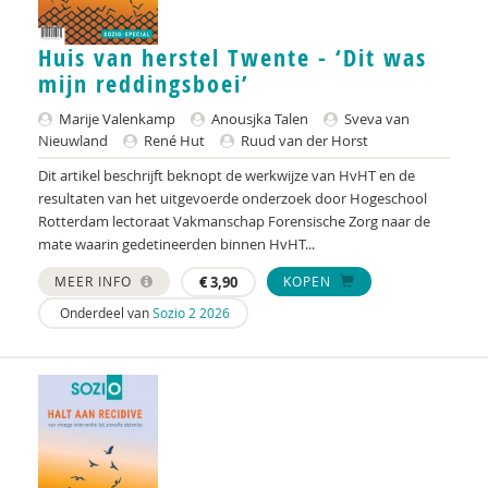
Janneke Ariaans
Huis van herstel Twente - ‘Dit was
mijn reddingsboei’
Rob Arnoldus
Marije Valenkamp
Anousjka Talen
Sveva van
Ildeniz Arslan
Nieuwland
René Hut
Ruud van der Horst
Nicole Arts
Dit artikel beschrijft beknopt de werkwijze van HvHT en de
resultaten van het uitgevoerde onderzoek door Hogeschool
Sander van Arum
Rotterdam lectoraat Vakmanschap Forensische Zorg naar de
mate waarin gedetineerden binnen HvHT...
Silke van Arum
MEER INFO
€
3,90
KOPEN
Phildy Asamoah
Onderdeel van
Sozio 2 2026
Amma Asante
Jolanda Asmoredjo
Rob van Asperen
Jessica J. Asscher