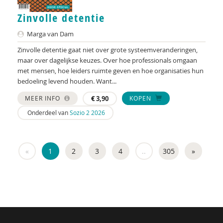
E.W. Baars en G.H. van der Bie (red.)
Zinvolle detentie
Andries Baart
Marga van Dam
Zinvolle detentie gaat niet over grote systeemveranderingen,
Herman Baartman
maar over dagelijkse keuzes. Over hoe professionals omgaan
Corrie Baas
met mensen, hoe leiders ruimte geven en hoe organisaties hun
bedoeling levend houden. Want...
S.M. Babovic
MEER INFO
€
3,90
KOPEN
Mariam Badou
Onderdeel van
Sozio 2 2026
Soukaina Badou
Paul Baeten
«
1
2
3
4
..
305
»
Jenthe Baeyens
Charissa Bakema
Peter Bakens