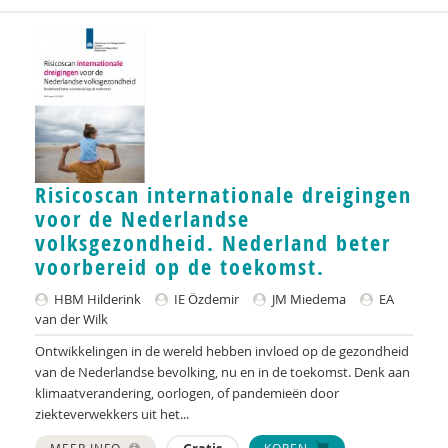
Ramirelsyla Eloise
Regioplan
Sonja
United Nations Office for Disaster Risk Reduction
VGN
Risicoscan internationale dreigingen
voor de Nederlandse
World Health Organization
volksgezondheid. Nederland beter
WRR
voorbereid op de toekomst.
René .C. Hoksbergen
HBM Hilderink
IE Özdemir
JM Miedema
EA
van der Wilk
Tim 'S Jongers
Ontwikkelingen in de wereld hebben invloed op de gezondheid
van de Nederlandse bevolking, nu en in de toekomst. Denk aan
Jeugdautoriteit (JA)
klimaatverandering, oorlogen, of pandemieën door
ziekteverwekkers uit het...
Nederlandse Vereniging voor Obstetrie &
Gynaecologie (NVOG)