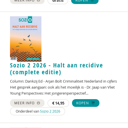
MEER INFO
Gratis
KOPEN
Henk A. Becker
Anja van der Aa
Tessa Aalst
Pauline Aarten
Sandrine Aarts
Sozio 2 2026 - Halt aan recidive
Marja Aartsen
(complete editie)
Yvonne Aartsen
Column: Dankzij Ed - Arjan Bolt Criminaliteit Nederland in cijfers
Het gesprek aangaan: ook als het moeilijk is - Dr. Jaap van Vliet
Manja Abrahams
Young Perspectives: Het jongerenperspectief...
Ido Abram
MEER INFO
€
14,95
KOPEN
Nesrien Abu Ghazaleh
Onderdeel van
Sozio 2 2026
Anne Addink