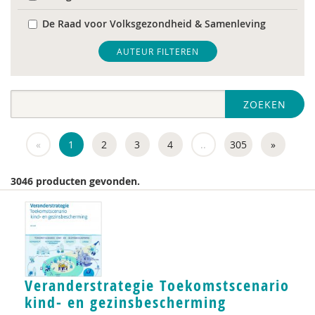
De Raad voor Volksgezondheid & Samenleving
diverse
AUTEUR FILTEREN
Diversen
ZOEKEN
DIVOSA
FEMA
«
1
2
3
4
..
305
»
Fier
3046 producten gevonden.
GREVIO
het Regeringscommissariaat seksueel
grensoverschrijdend gedrag en seksueel geweld
huisarts
Veranderstrategie Toekomstscenario
KNMG
kind- en gezinsbescherming