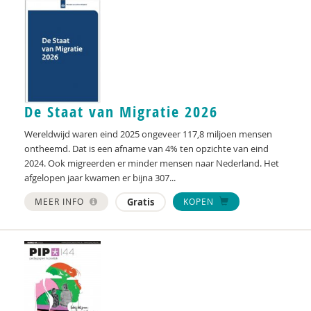
Anne Addink
Kanta Adhin
Sheila Adjiembaks
Marian Adriaansen
De Staat van Migratie 2026
Marcel van Aken
Wereldwijd waren eind 2025 ongeveer 117,8 miljoen mensen
ontheemd. Dat is een afname van 4% ten opzichte van eind
Alma Akkerman
2024. Ook migreerden er minder mensen naar Nederland. Het
afgelopen jaar kwamen er bijna 307...
Marga Akkerman
MEER INFO
Gratis
KOPEN
Catelijne Akkermans
Cees Al
Channa Al
Alaoui Alaoui