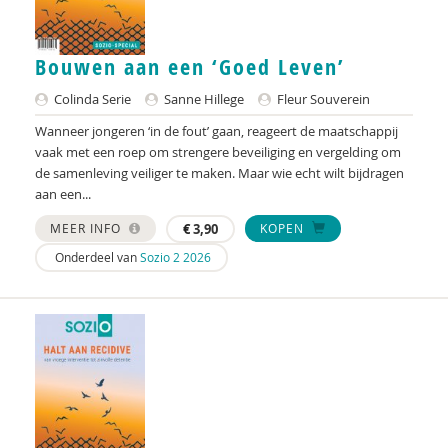
Ellen Assenberg
Bouwen aan een ‘Goed Leven’
Henri Audier
Colinda Serie
Sanne Hillege
Fleur Souverein
Bob Austmann
Wanneer jongeren ‘in de fout’ gaan, reageert de maatschappij
Diverse auteurs
vaak met een roep om strengere beveiliging en vergelding om
de samenleving veiliger te maken. Maar wie echt wilt bijdragen
Nederlands Autisme Register
aan een...
MEER INFO
€
3,90
KOPEN
Margit Averdijk
Onderdeel van
Sozio 2 2026
David ter Avest
Ine Avontuur
Naima Azough
Paul Baar
Jan Baars