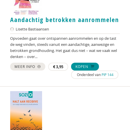
Audrey Alards
Gerard Alderliefste
Aandachtig betrokken aanrommelen
Marco Algera
Lisette Bastiaansen
Opvoeden gaat over ontspannen aanrommelen en op de tast
Erik Alink
de weg vinden, steeds vanuit een aandachtige, aanwezige en
Jacques Allegro
betrokken grondhouding. Het gaat dus niet – wat we vaak wel
denken – over...
Hans Alma
MEER INFO
€
3,95
KOPEN
Ineke Alsem
Onderdeel van
PIP 144
Astrid Altena
Monika Altenreiter
GGD Amsterdam
José an den Putte