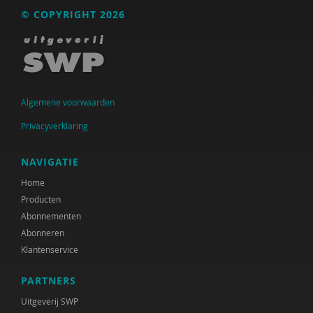
Franka Bakker
© COPYRIGHT 2026
Hilde Bakker
Ingrid Bakker
Leonie Bakker
Algemene voorwaarden
Patricia Bakker
Privacyverklaring
René Bakker
NAVIGATIE
Henk Bakkerode
Home
Producten
Rasit Bal
Abonnementen
Ria Balm
Abonneren
Klantenservice
Maria Baltag
PARTNERS
Eva-Maria den Balvert
Uitgeverij SWP