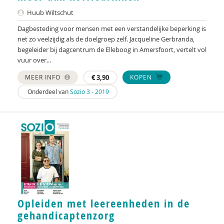
Sascha van Gijzel
Huub Wiltschut
Geert Van Hove
Dagbesteding voor mensen met een verstandelijke beperking is
net zo veelzijdig als de doelgroep zelf. Jacqueline Gerbranda,
Anna van Spanje
begeleider bij dagcentrum de Elleboog in Amersfoort, vertelt vol
vuur over...
Jan-Pieter van Waasbergen
MEER INFO
€
3,90
KOPEN
Stijn Vandevelde
Onderdeel van
Sozio 3 - 2019
Stan Verhaag
Welmoed Visser-Korevaar
Welmoed Visser-Korevaar
Nicole Vliegen
Sandra van Wersch
Opleiden met leereenheden in de
Hans Willemsen
gehandicaptenzorg
Huub Wiltschut