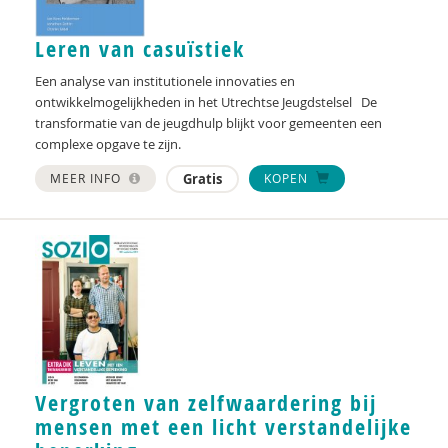
Michiel Lochtenberg
Leren van casuïstiek
Suzanne Lokman
Een analyse van institutionele innovaties en
ontwikkelmogelijkheden in het Utrechtse Jeugdstelsel De
Jessica Maes
transformatie van de jeugdhulp blijkt voor gemeenten een
complexe opgave te zijn.
Aswintha Mandemaker
MEER INFO
Gratis
KOPEN
Ruud Meij
Adri van Montfoort
Mirjam Nekkers
Maroesjka van Nieuwenhuijzen
Hanna Peels
Vergroten van zelfwaardering bij
Mirjana Petrović
mensen met een licht verstandelijke
Hessel Rienstra