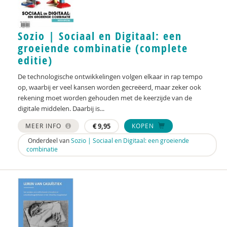
Monique van Driel
Jessica Gort
Sozio | Sociaal en Digitaal: een
Joep Holten
groeiende combinatie (complete
editie)
Jos van der Horst
De technologische ontwikkelingen volgen elkaar in rap tempo
Roelof Hortulanus
op, waarbij er veel kansen worden gecreëerd, maar zeker ook
rekening moet worden gehouden met de keerzijde van de
Mariëtte van den Hoven
digitale middelen. Daarbij is...
Ans de Jong
MEER INFO
€
9,95
KOPEN
Onderdeel van
Sozio | Sociaal en Digitaal: een groeiende
Bea Jongsma
combinatie
Yildiz Karadag
Ruudje Kea
Petula Klein Nagelvoort
Irene Linders-Wouters