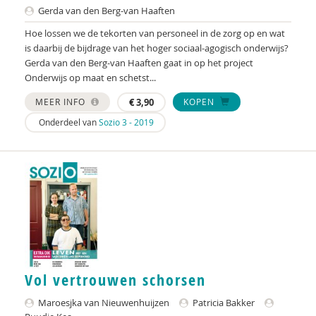
Gerda van den Berg-van Haaften
Piet Winkelaar en Suzanne Batelaan (red.)
Hoe lossen we de tekorten van personeel in de zorg op en wat
is daarbij de bijdrage van het hoger sociaal-agogisch onderwijs?
Mirjam Zwiggelaar-van Vliet
Gerda van den Berg-van Haaften gaat in op het project
Onderwijs op maat en schetst...
MEER INFO
€
3,90
KOPEN
Onderdeel van
Sozio 3 - 2019
Vol vertrouwen schorsen
Maroesjka van Nieuwenhuijzen
Patricia Bakker