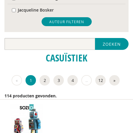
Jacqueline Bosker
Els Bransen
AUTEUR FILTEREN
Jaska de Bree
ZOEKEN
Jaap Buitink
CASUÏSTIEK
Erik De Belie
Peter de Groot
«
1
2
3
4
..
12
»
Astrid de Groot - de Meijer
Leen De Medts
114 producten gevonden.
Sietske Dijkstra, Hameeda Lakho en Kirsten
Regtop
Jolanda Douma