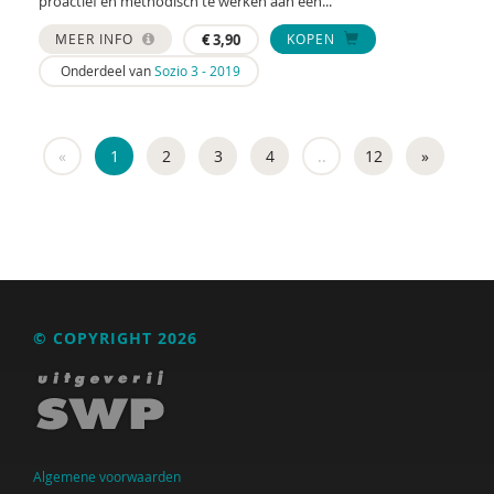
proactief en methodisch te werken aan een...
MEER INFO
€
3,90
KOPEN
Onderdeel van
Sozio 3 - 2019
«
1
2
3
4
..
12
»
© COPYRIGHT 2026
Algemene voorwaarden