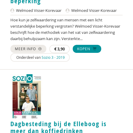
beperking
Renske Schamhart
Welmoed Visser-Korevaar
Welmoed Visser-Korevaar
Hoe kun je zelfwaardering van mensen met een licht
Jurja Steenmeijer
verstandelijke beperking vergroten? Welmoed Visser-Korevaar
beschrijft hoe de methodiek van het vat van zelfwaardering
Bea Tiemens
daarbij behulpzaam kan zijn. Versterkte...
Herman van Alphen, Bert Bambach, Janine
MEER INFO
€
3,90
KOPEN
Janssen, Jaap van Vliet
Onderdeel van
Sozio 3 - 2019
Chris van Dam
Sofie van Delden
Digna van der Kellen
Geert van der Laan
Agnes van der Poel
Mariska van der Steege
Dagbesteding bij de Elleboog is
meer dan koffiedrinken