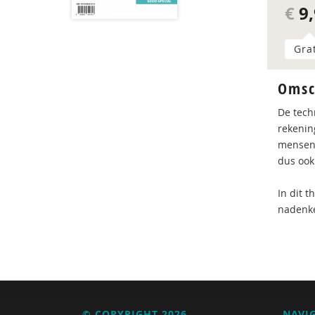
€
9,
Gra
Omsc
De tech
rekenin
mensen,
dus ook
In dit 
nadenk
© COPYRIGHT 2026
NAVI