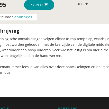
95
DELEN:
KOPEN
tis voor
abonnees.
hrijving
nologische ontwikkelingen volgen elkaar in rap tempo op, waarbij 
g moet worden gehouden met de keerzijde van de digitale middelen.
 waaronder een hoop ouderen, voor wie het lastig is om hierin me
 weer ongelijkheid in de hand werken.
themanummer lees je van alles over deze ontwikkelingen en de impac
en dus!
GATIE
PARTNERS