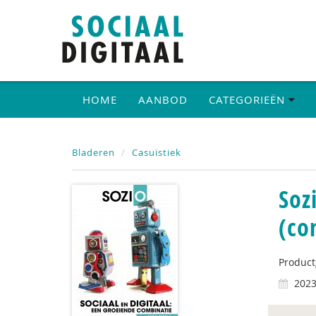
HOME
AANBOD
CATEGORIEËN
Bladeren
Casuïstiek
Soz
(co
Produc
202