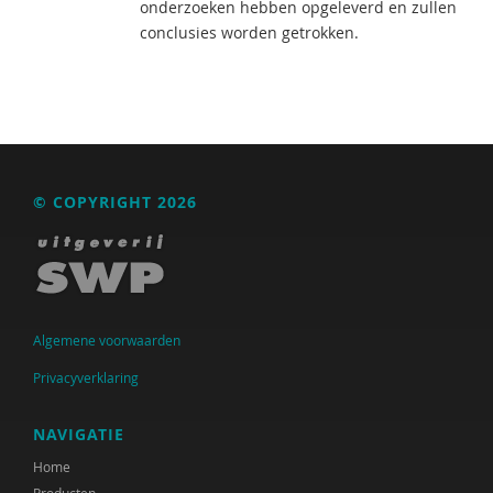
onderzoeken hebben opgeleverd en zullen
conclusies worden getrokken.
© COPYRIGHT 2026
Algemene voorwaarden
Privacyverklaring
NAVIGATIE
Home