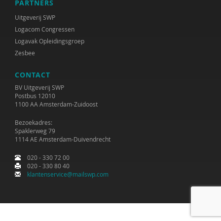
PARTNERS
Uitgeverij SWP
Logacom Congressen
Logavak Opleidingsgroep
Zesbee
CONTACT
BV Uitgeverij SWP
Postbus 12010
1100 AA Amsterdam-Zuidoost
Bezoekadres:
Spaklerweg 79
1114 AE Amsterdam-Duivendrecht
020 - 330 72 00
020 - 330 80 40
klantenservice@mailswp.com