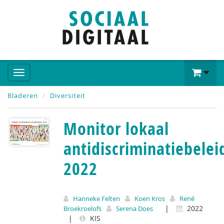
Bladeren
Diversiteit
Monitor lokaal
antidiscriminatiebelei
2022
Hanneke Felten
Koen Kros
René
|
2022
Broekroelofs
Serena Does
|
KIS