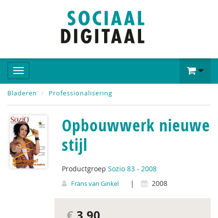
Bladeren
Professionalisering
Opbouwwerk nieuwe
stijl
Productgroep
Sozio 83 - 2008
|
2008
Frans van Ginkel
€
3,90