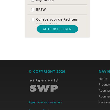
BPSW
College voor de Rechten
van de Mens
AUTEUR FILTEREN
De Raad voor
Volksgezondheid &
Samenleving
diverse
Diversen
© COPYRIGHT 2026
NAVI
DIVOSA
Home
FEMA
Product
Abonne
Fier
Abonne
Algemene voorwaarden
Klanten
GREVIO