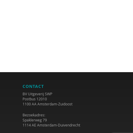
CONTACT
BV Uitgeverij SWP
Postbus 12010
1100 AA Amsterdam-Zuidoost
Bezoekadres:
Spaklerweg 79
1114 AE Amsterdam-Duivendrecht