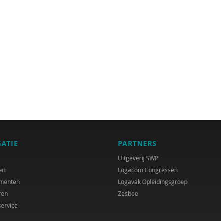
GATIE
PARTNERS
Uitgeverij SWP
en
Logacom Congressen
menten
Logavak Opleidingsgroep
ren
Zesbee
service