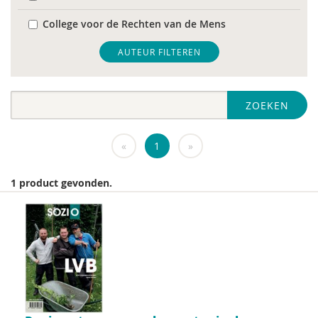
College voor de Rechten van de Mens
De Raad voor Volksgezondheid & Samenleving
AUTEUR FILTEREN
diverse
ZOEKEN
Diversen
DIVOSA
«
1
»
FEMA
1 product gevonden.
Fier
GREVIO
het Regeringscommissariaat seksueel
grensoverschrijdend gedrag en seksueel geweld
huisarts