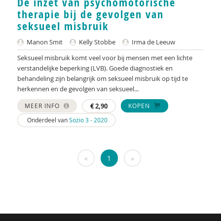
De inzet van psychomotorische
KNMG
therapie bij de gevolgen van
Landelijk Kenniscentrum LVB
seksueel misbruik
LIDIE
Manon Smit
Kelly Stobbe
Irma de Leeuw
Seksueel misbruik komt veel voor bij mensen met een lichte
Maatschappelijk Impact Team
verstandelijke beperking (LVB). Goede diagnostiek en
behandeling zijn belangrijk om seksueel misbruik op tijd te
Mariëlle Bruning
herkennen en de gevolgen van seksueel...
Mentale gezondheidsnetwerken
MEER INFO
€
2,90
KOPEN
Onderdeel van
Sozio 3 - 2020
Movisie
Nederlandse Sportalliantie m.m.v. Stichting
Vreedzaam
«
1
»
NIDI
Pharos
QUT