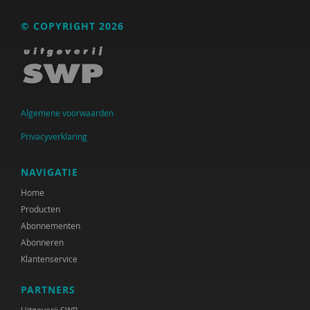
Raad voor Volksgezondheid & Samenleving
© COPYRIGHT 2026
Ramirelsyla Eloise
Regioplan
Sonja
Algemene voorwaarden
United Nations Office for Disaster Risk Reduction
Privacyverklaring
VGN
NAVIGATIE
World Health Organization
Home
WRR
Producten
Abonnementen
René .C. Hoksbergen
Abonneren
Klantenservice
Tim 'S Jongers
Jeugdautoriteit (JA)
PARTNERS