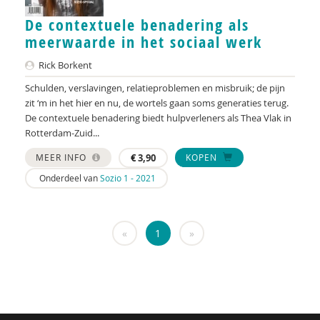
Nederlandse Vereniging voor Obstetrie &
De contextuele benadering als
Gynaecologie (NVOG)
meerwaarde in het sociaal werk
Henk A. Becker
Rick Borkent
Anja van der Aa
Schulden, verslavingen, relatieproblemen en misbruik; de pijn
zit ‘m in het hier en nu, de wortels gaan soms generaties terug.
Tessa Aalst
De contextuele benadering biedt hulpverleners als Thea Vlak in
Rotterdam-Zuid...
Pauline Aarten
MEER INFO
€
3,90
KOPEN
Sandrine Aarts
Onderdeel van
Sozio 1 - 2021
Marja Aartsen
Yvonne Aartsen
«
1
»
Manja Abrahams
Ido Abram
Nesrien Abu Ghazaleh