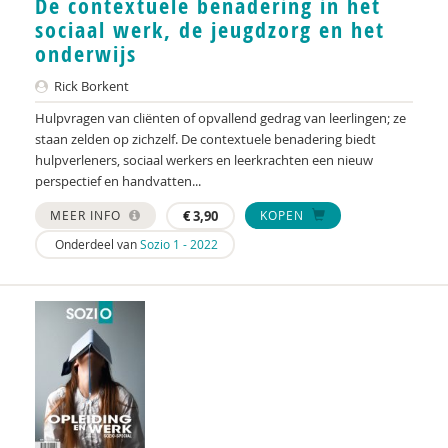
De contextuele benadering in het
KNMG
sociaal werk, de jeugdzorg en het
Landelijk Kenniscentrum LVB
onderwijs
LIDIE
Rick Borkent
Hulpvragen van cliënten of opvallend gedrag van leerlingen; ze
Maatschappelijk Impact Team
staan zelden op zichzelf. De contextuele benadering biedt
hulpverleners, sociaal werkers en leerkrachten een nieuw
Mariëlle Bruning
perspectief en handvatten...
Mentale gezondheidsnetwerken
MEER INFO
€
3,90
KOPEN
Movisie
Onderdeel van
Sozio 1 - 2022
Nederlandse Sportalliantie m.m.v. Stichting
Vreedzaam
NIDI
Pharos
QUT