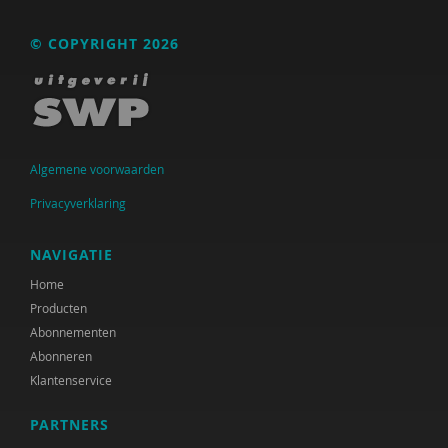
Anne Addink
© COPYRIGHT 2026
Anne Addink
Kanta Adhin
Sheila Adjiembaks
Algemene voorwaarden
Marian Adriaansen
Privacyverklaring
Marcel van Aken
NAVIGATIE
Alma Akkerman
Home
Marga Akkerman
Producten
Abonnementen
Catelijne Akkermans
Abonneren
Klantenservice
Cees Al
Channa Al
PARTNERS