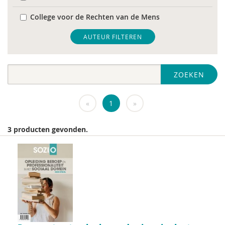
College voor de Rechten van de Mens
De Raad voor Volksgezondheid & Samenleving
AUTEUR FILTEREN
diverse
ZOEKEN
Diversen
DIVOSA
«
1
»
FEMA
3 producten gevonden.
Fier
GREVIO
het Regeringscommissariaat seksueel
grensoverschrijdend gedrag en seksueel geweld
huisarts