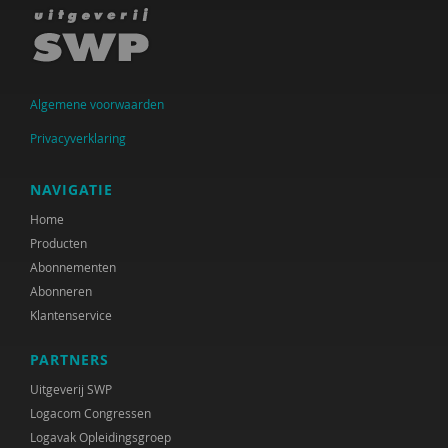
Raad voor Volksgezondheid & Samenleving
Ramirelsyla Eloise
Regioplan
Algemene voorwaarden
Sonja
Privacyverklaring
United Nations Office for Disaster Risk Reduction
NAVIGATIE
VGN
Home
Producten
World Health Organization
Abonnementen
Abonneren
WRR
Klantenservice
René .C. Hoksbergen
PARTNERS
Tim 'S Jongers
Uitgeverij SWP
Logacom Congressen
Jeugdautoriteit (JA)
Logavak Opleidingsgroep