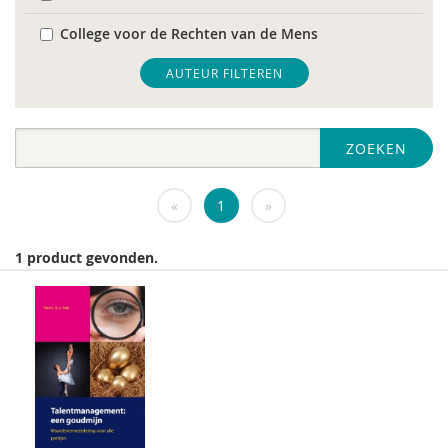
College voor de Rechten van de Mens
De Raad voor Volksgezondheid & Samenleving
AUTEUR FILTEREN
diverse
ZOEKEN
Diversen
DIVOSA
«
1
»
FEMA
1 product gevonden.
Fier
GREVIO
het Regeringscommissariaat seksueel
grensoverschrijdend gedrag en seksueel geweld
huisarts