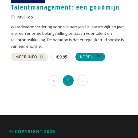
KNMG
Talentmanagement: een goudmijn
Landelijk Kenniscentrum LVB
Paul Kop
LIDIE
Waardevermeerdering voor alle partijen De laatste vijftien jaar
is er een enorme belangstelling ontstaan voor talent en
Maatschappelijk Impact Team
talentontwikkeling. De paradox is dat er tegelijkertijd sprake is
van een enorme...
Mariëlle Bruning
MEER INFO
€
9,95
KOPEN
Mentale gezondheidsnetwerken
Movisie
«
1
»
Nederlandse Sportalliantie m.m.v. Stichting
Vreedzaam
NIDI
Pharos
QUT
© COPYRIGHT 2026