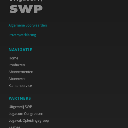
Raad voor Volksgezondheid & Samenleving
Ramirelsyla Eloise
Algemene voorwaarden
Regioplan
Privacyverklaring
Sonja
NAVIGATIE
United Nations Office for Disaster Risk Reduction
Home
VGN
Producten
Abonnementen
World Health Organization
Abonneren
WRR
Klantenservice
René .C. Hoksbergen
PARTNERS
Uitgeverij SWP
Tim 'S Jongers
Logacom Congressen
Jeugdautoriteit (JA)
Logavak Opleidingsgroep
Zesbee