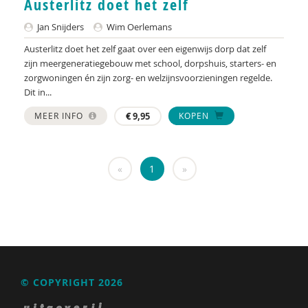
Austerlitz doet het zelf
KNMG
Jan Snijders
Wim Oerlemans
Landelijk Kenniscentrum LVB
Austerlitz doet het zelf gaat over een eigenwijs dorp dat zelf
LIDIE
zijn meergeneratiegebouw met school, dorpshuis, starters- en
zorgwoningen én zijn zorg- en welzijnsvoorzieningen regelde.
Maatschappelijk Impact Team
Dit in...
Mariëlle Bruning
MEER INFO
€
9,95
KOPEN
Mentale gezondheidsnetwerken
«
1
»
Movisie
Nederlandse Sportalliantie m.m.v. Stichting
Vreedzaam
NIDI
Pharos
© COPYRIGHT 2026
QUT