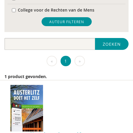
College voor de Rechten van de Mens
De Raad voor Volksgezondheid & Samenleving
AUTEUR FILTEREN
diverse
ZOEKEN
Diversen
DIVOSA
«
1
»
FEMA
1 product gevonden.
Fier
GREVIO
het Regeringscommissariaat seksueel
grensoverschrijdend gedrag en seksueel geweld
huisarts