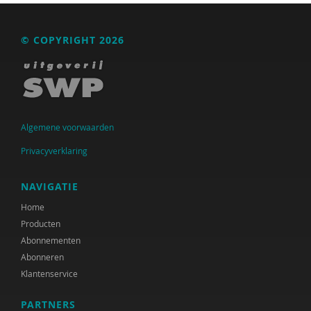
Raad voor Volksgezondheid & Samenleving
© COPYRIGHT 2026
Ramirelsyla Eloise
Regioplan
Sonja
United Nations Office for Disaster Risk Reduction
Algemene voorwaarden
VGN
Privacyverklaring
World Health Organization
NAVIGATIE
WRR
Home
Producten
René .C. Hoksbergen
Abonnementen
Abonneren
Tim 'S Jongers
Klantenservice
Jeugdautoriteit (JA)
PARTNERS