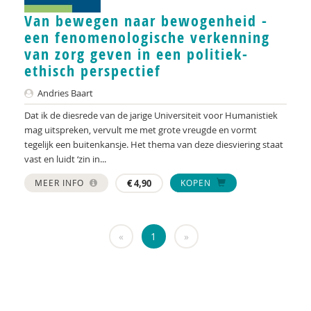
KNMG
Van bewegen naar bewogenheid -
Landelijk Kenniscentrum LVB
een fenomenologische verkenning
van zorg geven in een politiek-
LIDIE
ethisch perspectief
Maatschappelijk Impact Team
Andries Baart
Mariëlle Bruning
Dat ik de diesrede van de jarige Universiteit voor Humanistiek
mag uitspreken, vervult me met grote vreugde en vormt
Mentale gezondheidsnetwerken
tegelijk een buitenkansje. Het thema van deze diesviering staat
vast en luidt ‘zin in...
Movisie
MEER INFO
€
4,90
KOPEN
Nederlandse Sportalliantie m.m.v. Stichting
Vreedzaam
«
1
»
NIDI
Pharos
QUT