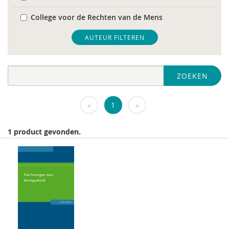
College voor de Rechten van de Mens
De Raad voor Volksgezondheid & Samenleving
AUTEUR FILTEREN
diverse
ZOEKEN
Diversen
DIVOSA
«
1
»
FEMA
1 product gevonden.
Fier
GREVIO
het Regeringscommissariaat seksueel
grensoverschrijdend gedrag en seksueel geweld
huisarts