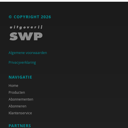
Raad voor Volksgezondheid & Samenleving
Ramirelsyla Eloise
© COPYRIGHT 2026
Regioplan
Sonja
United Nations Office for Disaster Risk Reduction
Algemene voorwaarden
VGN
Privacyverklaring
World Health Organization
NAVIGATIE
WRR
Home
Producten
René .C. Hoksbergen
Abonnementen
Abonneren
Tim 'S Jongers
Klantenservice
Jeugdautoriteit (JA)
PARTNERS