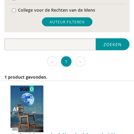
College voor de Rechten van de Mens
De Raad voor Volksgezondheid & Samenleving
AUTEUR FILTEREN
diverse
ZOEKEN
Diversen
DIVOSA
«
1
»
FEMA
1 product gevonden.
Fier
GREVIO
het Regeringscommissariaat seksueel
grensoverschrijdend gedrag en seksueel geweld
huisarts