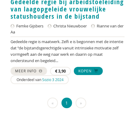
Gedeelde regie bij arbeidstoeleiding
KNMG
van laagopgeleide vrouwelijke
Landelijk Kenniscentrum LVB
statushouders in de bijstand
LIDIE
Femke Gijsbers
Christa Nieuwboer
Rianne van der
Aa
Maatschappelijk Impact Team
Gedeelde regie is maatwerk. Zelfi e is begonnen met de intentie
dat “de bijstandsgerechtigde vanuit intrinsieke motivatie zelf
Mariëlle Bruning
vormgeeft aan de weg naar werk en daarin op maat
ondersteund en begeleid...
Mentale gezondheidsnetwerken
MEER INFO
€
3,90
KOPEN
Movisie
Onderdeel van
Sozio 3 2024
Nederlandse Sportalliantie m.m.v. Stichting
Vreedzaam
«
1
»
NIDI
Pharos
QUT