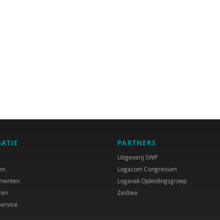
GATIE
PARTNERS
Uitgeverij SWP
en
Logacom Congressen
menten
Logavak Opleidingsgroep
ren
Zesbee
service