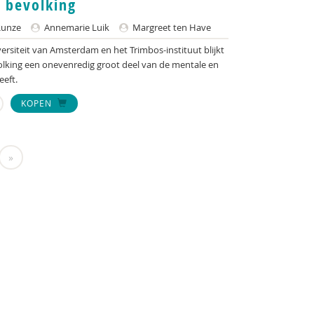
e bevolking
Runze
Annemarie Luik
Margreet ten Have
ersiteit van Amsterdam en het Trimbos-instituut blijkt
lking een onevenredig groot deel van de mentale en
eft.
KOPEN
»