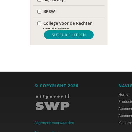
BPSW
College voor de Rechten
van de Mens
AUTEUR FILTEREN
De Raad voor
Volksgezondheid &
Samenleving
diverse
Diversen
© COPYRIGHT 2026
NAVI
DIVOSA
Home
FEMA
Product
Abonne
Fier
Abonne
Algemene voorwaarden
Klanten
GREVIO