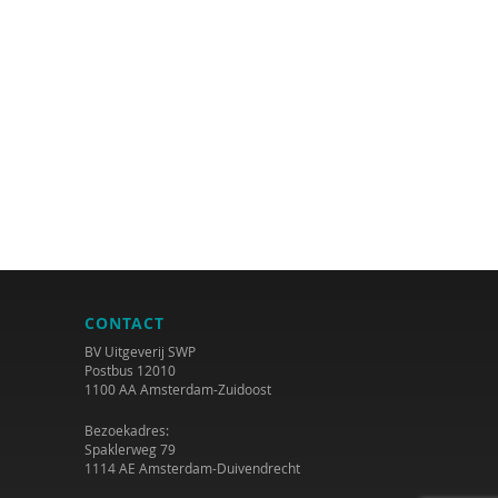
CONTACT
BV Uitgeverij SWP
Postbus 12010
1100 AA Amsterdam-Zuidoost
Bezoekadres:
Spaklerweg 79
1114 AE Amsterdam-Duivendrecht