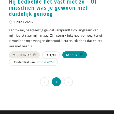
Hij bedoelde het vast niet zo - Of
KNMG
misschien was je gewoon niet
Landelijk Kenniscentrum LVB
duidelijk genoeg
LIDIE
Claire Derckx
Een zwaar, naargeestig gevoel verspreidt zich langzaam van
Maatschappelijk Impact Team
mijn borst naar mijn maag. Zijn stem klinkt heel ver weg, terwijl
ik voel hoe mijn wangen dieprood kleuren. “Ik denk dat er iets
Mariëlle Bruning
mis met haar is.
Mentale gezondheidsnetwerken
MEER INFO
€
3,90
KOPEN
Movisie
Onderdeel van
Sozio 4 2024
Nederlandse Sportalliantie m.m.v. Stichting
Vreedzaam
«
1
»
NIDI
Pharos
QUT