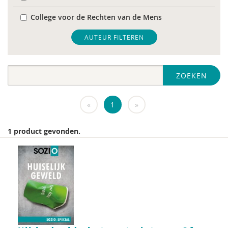
College voor de Rechten van de Mens
De Raad voor Volksgezondheid & Samenleving
AUTEUR FILTEREN
diverse
ZOEKEN
Diversen
DIVOSA
«
1
»
FEMA
1 product gevonden.
Fier
GREVIO
het Regeringscommissariaat seksueel
grensoverschrijdend gedrag en seksueel geweld
huisarts