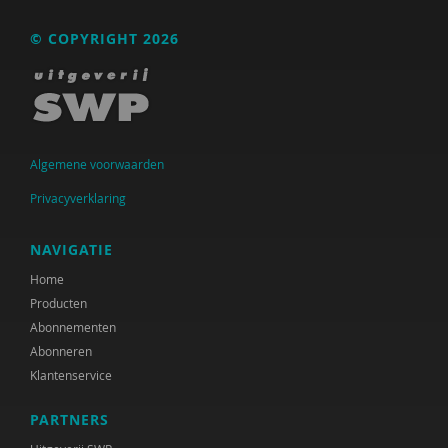
Raad voor Volksgezondheid & Samenleving
© COPYRIGHT 2026
Ramirelsyla Eloise
Regioplan
Sonja
Algemene voorwaarden
United Nations Office for Disaster Risk Reduction
Privacyverklaring
VGN
NAVIGATIE
World Health Organization
Home
WRR
Producten
Abonnementen
René .C. Hoksbergen
Abonneren
Klantenservice
Tim 'S Jongers
Jeugdautoriteit (JA)
PARTNERS