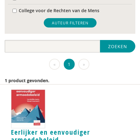
College voor de Rechten van de Mens
De Raad voor Volksgezondheid & Samenleving
AUTEUR FILTEREN
diverse
ZOEKEN
Diversen
DIVOSA
«
1
»
FEMA
1 product gevonden.
Fier
GREVIO
het Regeringscommissariaat seksueel
grensoverschrijdend gedrag en seksueel geweld
huisarts
Eerlijker en eenvoudiger
armoedebeleid