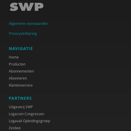
Raad voor Volksgezondheid & Samenleving
Ramirelsyla Eloise
Algemene voorwaarden
Regioplan
Privacyverklaring
Sonja
NAVIGATIE
United Nations Office for Disaster Risk Reduction
Home
VGN
Producten
Abonnementen
World Health Organization
Abonneren
Klantenservice
WRR
PARTNERS
René .C. Hoksbergen
Uitgeverij SWP
Tim 'S Jongers
Logacom Congressen
Logavak Opleidingsgroep
Jeugdautoriteit (JA)
Zesbee