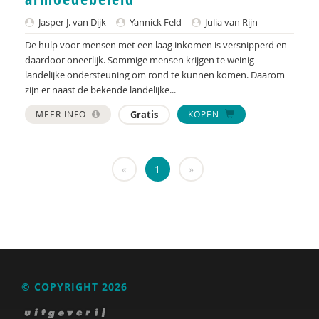
KNMG
Jasper J. van Dijk
Yannick Feld
Julia van Rijn
Landelijk Kenniscentrum LVB
De hulp voor mensen met een laag inkomen is versnipperd en
daardoor oneerlijk. Sommige mensen krijgen te weinig
LIDIE
landelijke ondersteuning om rond te kunnen komen. Daarom
Maatschappelijk Impact Team
zijn er naast de bekende landelijke...
MEER INFO
Gratis
KOPEN
Mariëlle Bruning
Mentale gezondheidsnetwerken
«
1
»
Movisie
Nederlandse Sportalliantie m.m.v. Stichting
Vreedzaam
NIDI
Pharos
© COPYRIGHT 2026
QUT