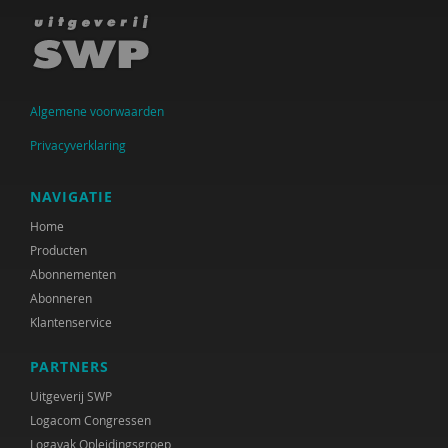
Raad voor Volksgezondheid & Samenleving
Ramirelsyla Eloise
Regioplan
Algemene voorwaarden
Sonja
Privacyverklaring
United Nations Office for Disaster Risk Reduction
NAVIGATIE
VGN
Home
Producten
World Health Organization
Abonnementen
WRR
Abonneren
Klantenservice
René .C. Hoksbergen
PARTNERS
Tim 'S Jongers
Uitgeverij SWP
Jeugdautoriteit (JA)
Logacom Congressen
Logavak Opleidingsgroep