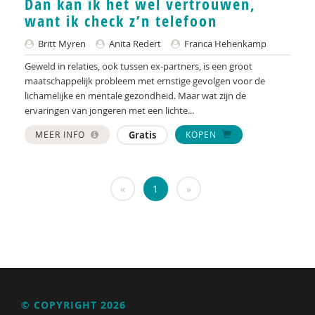
Dan kan ik het wel vertrouwen,
KNMG
want ik check z’n telefoon
Landelijk Kenniscentrum LVB
Britt Myren
Anita Redert
Franca Hehenkamp
LIDIE
Geweld in relaties, ook tussen ex-partners, is een groot
maatschappelijk probleem met ernstige gevolgen voor de
Maatschappelijk Impact Team
lichamelijke en mentale gezondheid. Maar wat zijn de
ervaringen van jongeren met een lichte...
Mariëlle Bruning
MEER INFO
Gratis
KOPEN
Mentale gezondheidsnetwerken
Movisie
«
1
»
Nederlandse Sportalliantie m.m.v. Stichting
Vreedzaam
NIDI
Pharos
QUT
© COPYRIGHT 2026