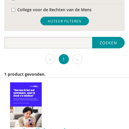
College voor de Rechten van de Mens
De Raad voor Volksgezondheid & Samenleving
AUTEUR FILTEREN
diverse
ZOEKEN
Diversen
DIVOSA
«
1
»
FEMA
1 product gevonden.
Fier
GREVIO
het Regeringscommissariaat seksueel
grensoverschrijdend gedrag en seksueel geweld
huisarts