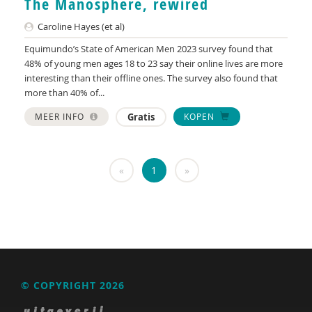
The Manosphere, rewired
KNMG
Caroline Hayes (et al)
Landelijk Kenniscentrum LVB
Equimundo’s State of American Men 2023 survey found that
LIDIE
48% of young men ages 18 to 23 say their online lives are more
interesting than their offline ones. The survey also found that
Maatschappelijk Impact Team
more than 40% of...
Mariëlle Bruning
MEER INFO
Gratis
KOPEN
Mentale gezondheidsnetwerken
«
1
»
Movisie
Nederlandse Sportalliantie m.m.v. Stichting
Vreedzaam
NIDI
Pharos
© COPYRIGHT 2026
QUT