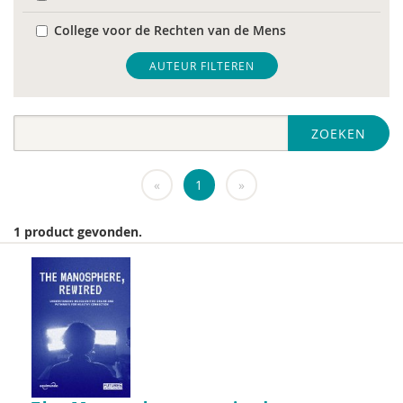
College voor de Rechten van de Mens
De Raad voor Volksgezondheid & Samenleving
AUTEUR FILTEREN
diverse
ZOEKEN
Diversen
DIVOSA
«
1
»
FEMA
1 product gevonden.
Fier
GREVIO
het Regeringscommissariaat seksueel
grensoverschrijdend gedrag en seksueel geweld
huisarts