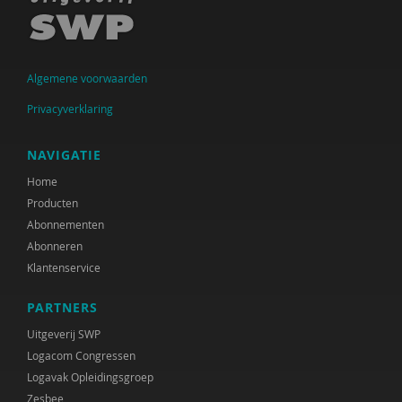
Raad voor Volksgezondheid & Samenleving
Ramirelsyla Eloise
Algemene voorwaarden
Regioplan
Privacyverklaring
Sonja
NAVIGATIE
United Nations Office for Disaster Risk Reduction
Home
VGN
Producten
Abonnementen
World Health Organization
Abonneren
WRR
Klantenservice
René .C. Hoksbergen
PARTNERS
Uitgeverij SWP
Tim 'S Jongers
Logacom Congressen
Jeugdautoriteit (JA)
Logavak Opleidingsgroep
Zesbee