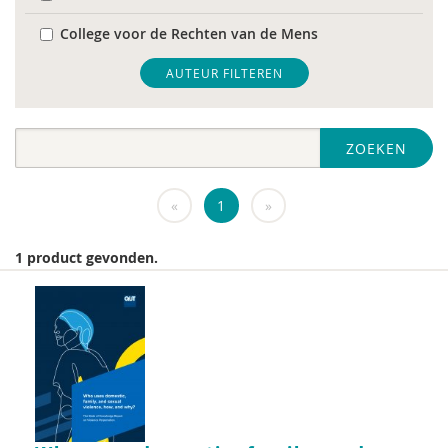
College voor de Rechten van de Mens
De Raad voor Volksgezondheid & Samenleving
AUTEUR FILTEREN
diverse
ZOEKEN
Diversen
DIVOSA
«
1
»
FEMA
1 product gevonden.
Fier
GREVIO
het Regeringscommissariaat seksueel
grensoverschrijdend gedrag en seksueel geweld
huisarts