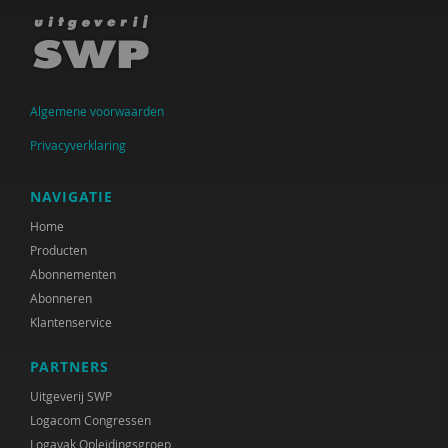
Ramirelsyla Eloise
Regioplan
Sonja
Algemene voorwaarden
United Nations Office for Disaster Risk Reduction
Privacyverklaring
VGN
NAVIGATIE
World Health Organization
Home
Producten
WRR
Abonnementen
René .C. Hoksbergen
Abonneren
Klantenservice
Tim 'S Jongers
PARTNERS
Jeugdautoriteit (JA)
Uitgeverij SWP
Nederlandse Vereniging voor Obstetrie &
Logacom Congressen
Gynaecologie (NVOG)
Logavak Opleidingsgroep