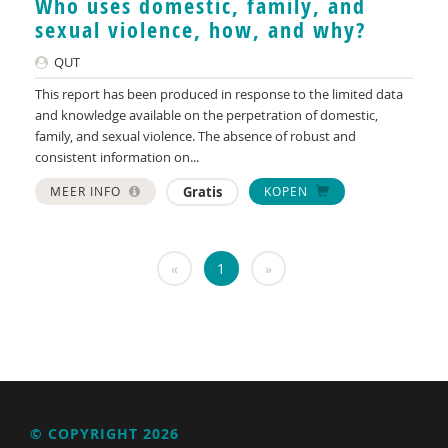
Who uses domestic, family, and
KNMG
sexual violence, how, and why?
Landelijk Kenniscentrum LVB
QUT
LIDIE
This report has been produced in response to the limited data
and knowledge available on the perpetration of domestic,
Maatschappelijk Impact Team
family, and sexual violence. The absence of robust and
consistent information on...
Mariëlle Bruning
MEER INFO
Gratis
KOPEN
Mentale gezondheidsnetwerken
Movisie
«
1
»
Nederlandse Sportalliantie m.m.v. Stichting
Vreedzaam
NIDI
Pharos
Raad voor Volksgezondheid & Samenleving
© COPYRIGHT 2026