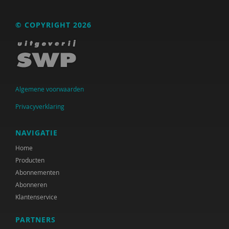
Nederlandse Vereniging voor Obstetrie &
Gynaecologie (NVOG)
© COPYRIGHT 2026
Henk A. Becker
Anja van der Aa
Tessa Aalst
Algemene voorwaarden
Pauline Aarten
Privacyverklaring
Sandrine Aarts
NAVIGATIE
Marja Aartsen
Home
Yvonne Aartsen
Producten
Abonnementen
Manja Abrahams
Abonneren
Klantenservice
Ido Abram
Nesrien Abu Ghazaleh
PARTNERS