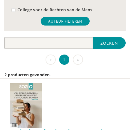
College voor de Rechten van de Mens
De Raad voor Volksgezondheid & Samenleving
AUTEUR FILTEREN
diverse
ZOEKEN
Diversen
DIVOSA
«
1
»
FEMA
2 producten gevonden.
Fier
GREVIO
het Regeringscommissariaat seksueel
grensoverschrijdend gedrag en seksueel geweld
huisarts