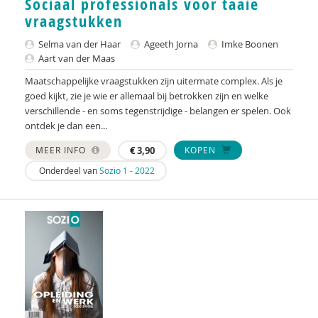
Sociaal professionals voor taaie
KNMG
vraagstukken
Landelijk Kenniscentrum LVB
Selma van der Haar
Ageeth Jorna
Imke Boonen
Aart van der Maas
LIDIE
Maatschappelijke vraagstukken zijn uitermate complex. Als je
Maatschappelijk Impact Team
goed kijkt, zie je wie er allemaal bij betrokken zijn en welke
verschillende - en soms tegenstrijdige - belangen er spelen. Ook
Mariëlle Bruning
ontdek je dan een...
Mentale gezondheidsnetwerken
MEER INFO
€
3,90
KOPEN
Onderdeel van
Sozio 1 - 2022
Movisie
Nederlandse Sportalliantie m.m.v. Stichting
Vreedzaam
NIDI
Pharos
QUT