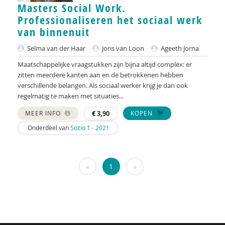
Masters Social Work.
Raad voor Volksgezondheid & Samenleving
Professionaliseren het sociaal werk
Ramirelsyla Eloise
van binnenuit
Selma van der Haar
Joris van Loon
Ageeth Jorna
Regioplan
Maatschappelijke vraagstukken zijn bijna altijd complex: er
Sonja
zitten meerdere kanten aan en de betrokkenen hebben
verschillende belangen. Als sociaal werker krijg je dan ook
United Nations Office for Disaster Risk Reduction
regelmatig te maken met situaties...
VGN
MEER INFO
€
3,90
KOPEN
Onderdeel van
Sozio 1 - 2021
World Health Organization
WRR
«
1
»
René .C. Hoksbergen
Tim 'S Jongers
Jeugdautoriteit (JA)