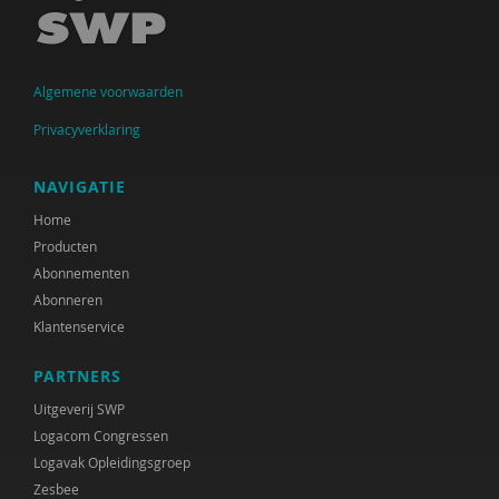
Raad voor Volksgezondheid & Samenleving
Ramirelsyla Eloise
Algemene voorwaarden
Regioplan
Privacyverklaring
Sonja
NAVIGATIE
United Nations Office for Disaster Risk Reduction
Home
VGN
Producten
Abonnementen
World Health Organization
Abonneren
Klantenservice
WRR
René .C. Hoksbergen
PARTNERS
Uitgeverij SWP
Tim 'S Jongers
Logacom Congressen
Logavak Opleidingsgroep
Jeugdautoriteit (JA)
Zesbee