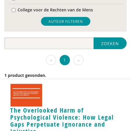
College voor de Rechten van de Mens
De Raad voor Volksgezondheid & Samenleving
AUTEUR FILTEREN
diverse
ZOEKEN
Diversen
DIVOSA
«
1
»
FEMA
1 product gevonden.
Fier
GREVIO
het Regeringscommissariaat seksueel
The Overlooked Harm of
grensoverschrijdend gedrag en seksueel geweld
Psychological Violence: How Legal
huisarts
Gaps Perpetuate Ignorance and