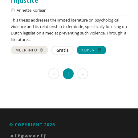
Injustice
KNMG
Annette Korlaar
Landelijk Kenniscentrum LVB
This thesis addresses the limited literature on psychological
LIDIE
violence and its relationship to femicide, specifically focusing on
Dutch legislation aimed at preventing such violence. Through a
Maatschappelijk Impact Team
literature...
MEER INFO
Gratis
KOPEN
Mariëlle Bruning
Mentale gezondheidsnetwerken
«
1
»
Movisie
Nederlandse Sportalliantie m.m.v. Stichting
Vreedzaam
NIDI
Pharos
© COPYRIGHT 2026
QUT