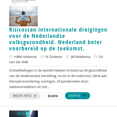
Inger Plaisier
Adviescommissie rechtsbescherming en
rechtsstatelijkheid in het Toekomstscenario kind-
Risicoscan internationale dreigingen
en gezinsbescherming
voor de Nederlandse
Staatscommissie rechtsstaat
volksgezondheid. Nederland beter
voorbereid op de toekomst.
Mark Reijnders
HBM Hilderink
IE Özdemir
JM Miedema
EA
Anne Louise Schotel
van der Wilk
Martin Schulz
Ontwikkelingen in de wereld hebben invloed op de gezondheid
van de Nederlandse bevolking, nu en in de toekomst. Denk aan
Herman Tjeenk-Willink
klimaatverandering, oorlogen, of pandemieën door
ziekteverwekkers uit het...
EA van der Wilk
MEER INFO
Gratis
KOPEN
Ministerie van Volksgezondheid, Welzijn en Sport
T. Varkevisser