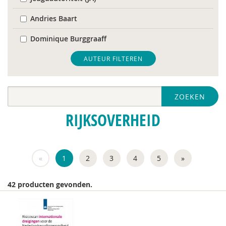
Andries Baart
Dominique Burggraaff
Sociaal en Cultureel Planbureau
AUTEUR FILTEREN
Ido de Vries
ZOEKEN
Jesse Dusseljee
RIJKSOVERHEID
Wiljan Hendrikx
HBM Hilderink
«
1
2
3
4
5
»
Harry Kunneman
JM Miedema
42 producten gevonden.
M.H. Nagtegaal
IE Özdemir