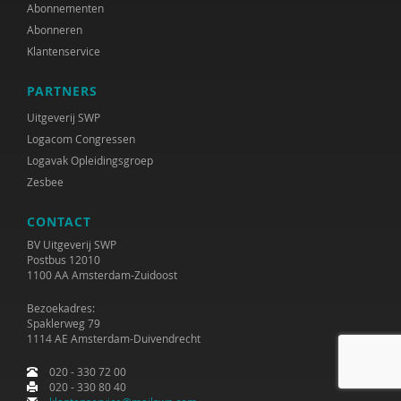
Abonnementen
Abonneren
Klantenservice
PARTNERS
Uitgeverij SWP
Logacom Congressen
Logavak Opleidingsgroep
Zesbee
CONTACT
BV Uitgeverij SWP
Postbus 12010
1100 AA Amsterdam-Zuidoost
Bezoekadres:
Spaklerweg 79
1114 AE Amsterdam-Duivendrecht
020 - 330 72 00
020 - 330 80 40