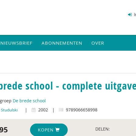
I
NIEUWSBRIEF
ABONNEMENTEN
OVER
brede school - complete uitgav
tgroep
De brede school
|
2002
|
9789066658998
 Studulski
95
DELEN:
KOPEN