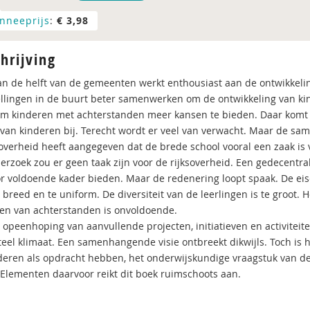
nneeprijs
:
€ 3,98
hrijving
n de helft van de gemeenten werkt enthousiast aan de ontwikkeli
ellingen in de buurt beter samenwerken om de ontwikkeling van k
om kinderen met achterstanden meer kansen te bieden. Daar komt
van kinderen bij. Terecht wordt er veel van verwacht. Maar de sa
soverheid heeft aangegeven dat de brede school vooral een zaak is
erzoek zou er geen taak zijn voor de rijksoverheid. Een gedecentral
r voldoende kader bieden. Maar de redenering loopt spaak. De eise
e breed en te uniform. De diversiteit van de leerlingen is te groot
den van achterstanden is onvoldoende.
 opeenhoping van aanvullende projecten, initiatieven en activiteit
teel klimaat. Een samenhangende visie ontbreekt dikwijls. Toch is h
deren als opdracht hebben, het onderwijskundige vraagstuk van d
 Elementen daarvoor reikt dit boek ruimschoots aan.