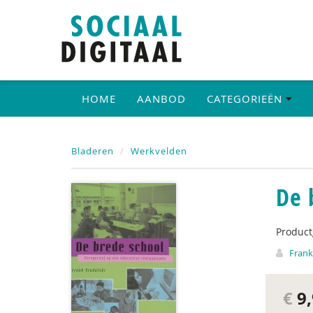
HOME
AANBOD
CATEGORIEËN
Bladeren
Werkvelden
De 
Produc
Frank
€
9,