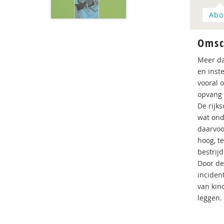
Abo
Omsc
Meer da
en inst
vooral 
opvang 
De rijk
wat ond
daarvoo
hoog, t
bestrij
Door de
inciden
van kin
leggen.