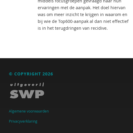
middels focusgroepen gevraagd naar hun
ervaringen met de aanpak. Het doel hiervan
was om meer inzicht te krijgen in waarom en
bij wie de Top600-aanpak al dan niet effectief
is in het terugdringen van recidive.
© COPYRIGHT 2026
Algemene voorwaarden
Privacyverklaring