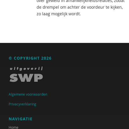
over geweld in afhankelijkheidsrelaties, zodat
de drempel om achter de voordeur te kijken,
zo laag mogelijk wordt.
© COPYRIGHT 2026
Algemene voorwaarden
Privacyverklaring
NAVIGATIE
Home