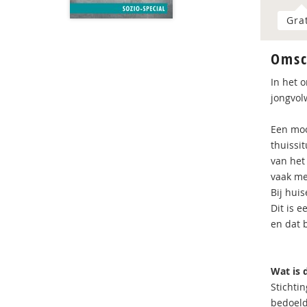
Gra
Omsc
In het 
jongvol
Een moo
thuissi
van het
vaak me
Bij hui
Dit is 
en dat b
Wat is 
Stichti
bedoeld