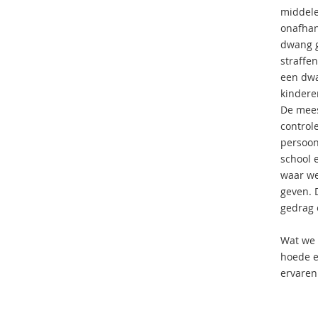
middele
onafhan
dwang g
straffe
een dwa
kindere
De mees
control
persoon
school 
waar we
geven. 
gedrag 
Wat we w
hoede en
ervaren