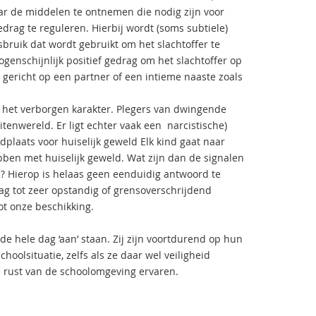
aar de middelen te ontnemen die nodig zijn voor
drag te reguleren. Hierbij wordt (soms subtiele)
ruik dat wordt gebruikt om het slachtoffer te
genschijnlijk positief gedrag om het slachtoffer op
gericht op een partner of een intieme naaste zoals
het verborgen karakter. Plegers van dwingende
tenwereld. Er ligt echter vaak een narcistische)
dplaats voor huiselijk geweld Elk kind gaat naar
bben met huiselijk geweld. Wat zijn dan de signalen
Hierop is helaas geen eenduidig antwoord te
ag tot zeer opstandig of grensoverschrijdend
ot onze beschikking.
 de hele dag ‘aan’ staan. Zij zijn voortdurend op hun
oolsituatie, zelfs als ze daar wel veiligheid
e rust van de schoolomgeving ervaren.