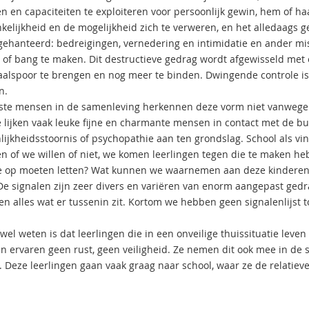
n en capaciteiten te exploiteren voor persoonlijk gewin, hem of h
kelijkheid en de mogelijkheid zich te verweren, en het alledaags ge
ehanteerd: bedreigingen, vernedering en intimidatie en ander misb
n of bang te maken. Dit destructieve gedrag wordt afgewisseld met o
alspoor te brengen en nog meer te binden. Dwingende controle is 
n.
te mensen in de samenleving herkennen deze vorm niet vanwege 
e lijken vaak leuke fijne en charmante mensen in contact met de bui
lijkheidsstoornis of psychopathie aan ten grondslag. School als vin
en of we willen of niet, we komen leerlingen tegen die te maken he
 op moeten letten? Wat kunnen we waarnemen aan deze kinderen? 
De signalen zijn zeer divers en variëren van enorm aangepast gedr
en alles wat er tussenin zit. Kortom we hebben geen signalenlijst t
el weten is dat leerlingen die in een onveilige thuissituatie leven
 ervaren geen rust, geen veiligheid. Ze nemen dit ook mee in de sch
. Deze leerlingen gaan vaak graag naar school, waar ze de relatiev