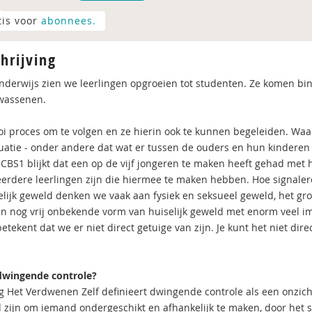
tis voor
abonnees.
hrijving
onderwijs zien we leerlingen opgroeien tot studenten. Ze komen binn
wassenen.
i proces om te volgen en ze hierin ook te kunnen begeleiden. Waa
tuatie - onder andere dat wat er tussen de ouders en hun kinderen
 CBS1 blijkt dat een op de vijf jongeren te maken heeft gehad met h
erdere leerlingen zijn die hiermee te maken hebben. Hoe signale
selijk geweld denken we vaak aan fysiek en seksueel geweld, het gr
een nog vrij onbekende vorm van huiselijk geweld met enorm veel im
etekent dat we er niet direct getuige van zijn. Je kunt het niet di
dwingende controle?
ng Het Verdwenen Zelf definieert dwingende controle als een onzic
 zijn om iemand ondergeschikt en afhankelijk te maken, door het s