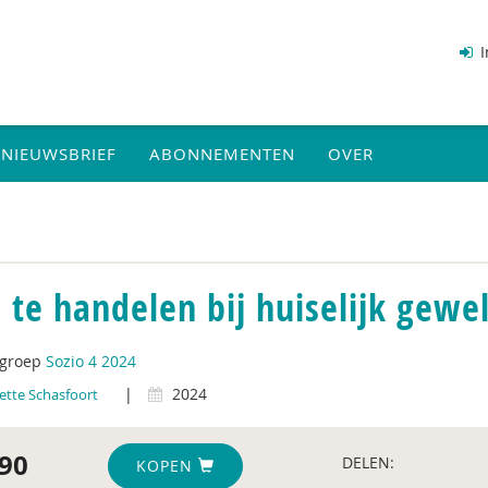
I
NIEUWSBRIEF
ABONNEMENTEN
OVER
 te handelen bij huiselijk gewe
tgroep
Sozio 4 2024
|
2024
ette Schasfoort
90
DELEN:
KOPEN