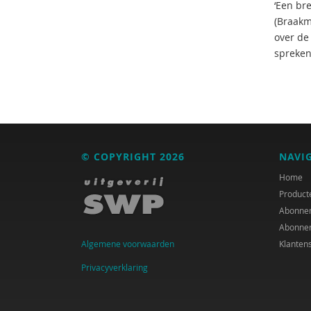
‘Een br
(Braakm
over de
spreken
© COPYRIGHT 2026
NAVI
Home
Product
Abonne
Abonne
Algemene voorwaarden
Klanten
Privacyverklaring