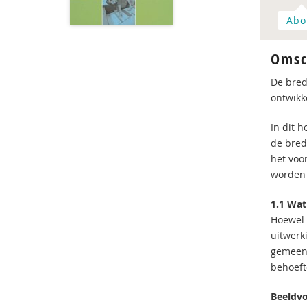
Abo
Omsc
De bred
ontwikk
In dit 
de bred
het voo
worden 
1.1 Wat
Hoewel 
uitwerk
gemeent
behoef
Beeldvo