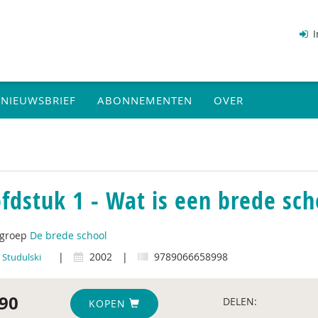
I
NIEUWSBRIEF
ABONNEMENTEN
OVER
fdstuk 1 - Wat is een brede sch
tgroep
De brede school
|
2002
|
9789066658998
 Studulski
90
DELEN:
KOPEN