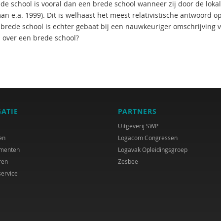
ede school is vooral dan een brede school wanneer zij door de lo
an e.a. 1999). Dit is welhaast het meest relativistische antwoord o
 brede school is echter gebaat bij een nauwkeuriger omschrijving 
 over een brede school?
GATIE
PARTNERS
Uitgeverij SWP
en
Logacom Congressen
menten
Logavak Opleidingsgroep
ren
Zesbee
service