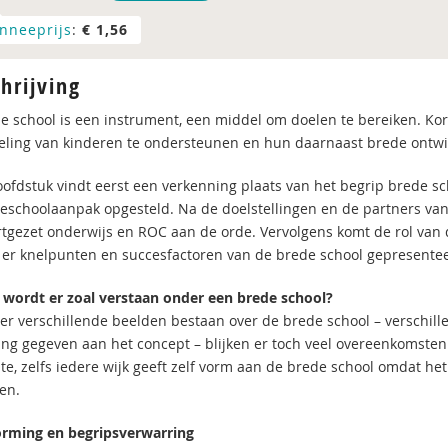
nneeprijs
:
€ 1,56
hrijving
e school is een instrument, een middel om doelen te bereiken. K
eling van kinderen te ondersteunen en hun daarnaast brede ontwi
hoofdstuk vindt eerst een verkenning plaats van het begrip brede s
eschoolaanpak opgesteld. Na de doelstellingen en de partners va
rtgezet onderwijs en ROC aan de orde. Vervolgens komt de rol van d
er knelpunten en succesfactoren van de brede school gepresente
 wordt er zoal verstaan onder een brede school?
er verschillende beelden bestaan over de brede school – verschil
ing gegeven aan het concept – blijken er toch veel overeenkomsten t
e, zelfs iedere wijk geeft zelf vorm aan de brede school omdat he
ten.
rming en begripsverwarring