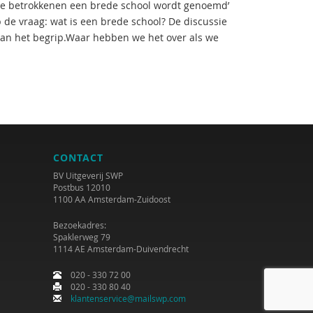
kale betrokkenen een brede school wordt genoemd’
p de vraag: wat is een brede school? De discussie
van het begrip.Waar hebben we het over als we
CONTACT
BV Uitgeverij SWP
Postbus 12010
1100 AA Amsterdam-Zuidoost
Bezoekadres:
Spaklerweg 79
1114 AE Amsterdam-Duivendrecht
020 - 330 72 00
020 - 330 80 40
klantenservice@mailswp.com