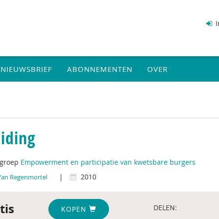
I
NIEUWSBRIEF
ABONNEMENTEN
OVER
eiding
tgroep
Empowerment en participatie van kwetsbare burgers
|
2010
Van Regenmortel
tis
DELEN:
KOPEN