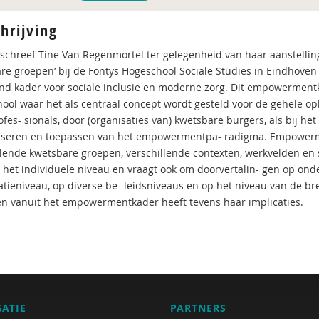
hrijving
 schreef Tine Van Regenmortel ter gelegenheid van haar aanstelli
re groepen’ bij de Fontys Hogeschool Sociale Studies in Eindhov
nd kader voor sociale inclusie en moderne zorg. Dit empowermentk
ool waar het als centraal concept wordt gesteld voor de gehele opl
fes- sionals, door (organisaties van) kwetsbare burgers, als bij he
iseren en toepassen van het empowermentpa- radigma. Empowermen
llende kwetsbare groepen, verschillende contexten, werkvelden en
 het individuele niveau en vraagt ook om doorvertalin- gen op ond
atieniveau, op diverse be- leidsniveaus en op het niveau van de br
en vanuit het empowermentkader heeft tevens haar implicaties.
GATIE
PARTNERS