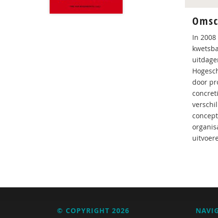
Omsc
In 2008
kwetsba
uitdage
Hogesch
door pro
concret
verschi
concept
organis
uitvoer
© COPYRIGHT 2026
NAVI