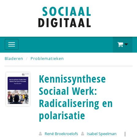
Bladeren
Problematieken
Kennissynthese
Sociaal Werk:
Radicalisering en
polarisatie
|
René Broekroelofs
Isabel Speelman