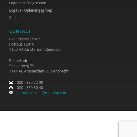
Logacom Congressen
Logavak Opleidingsgroep
Zesbee
CONTACT
BV Uitgeverij SWP
Postbus 12010
1100 AA Amsterdam-Zuidoost
Bezoekadres:
Spaklerweg 79
1114 AE Amsterdam-Duivendrecht
020 - 330 72 00
020 - 330 80 40
klantenservice@mailswp.com