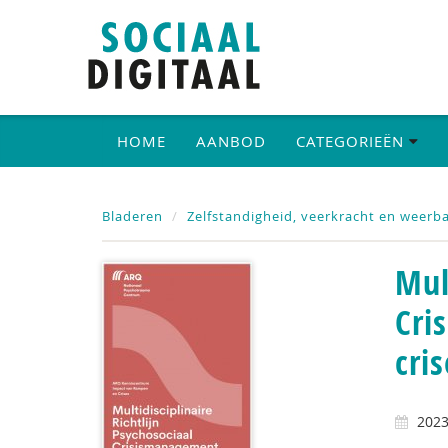
HOME
AANBOD
CATEGORIEËN
Bladeren
Zelfstandigheid, veerkracht en weerb
Mul
Cri
cris
202