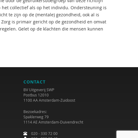
e door de gebruikersdoelgroep van deze richtlijn
 het collectief als op het individu. Ondersteuning is
icht te zijn op de (mentale) gezondheid, ook al is
. Zorg is primair gericht op de gezondheid en omvat
tregelen. Gelet op de klachten die mensen kunnen
CONTACT
BV Uitgeverij SWP
Postbus 12010
1100 AA Amsterdam-Zuidoost
Bezoekadres:
Spaklerweg 79
1114 AE Amsterdam-Duivendrecht
020 - 330 72 00