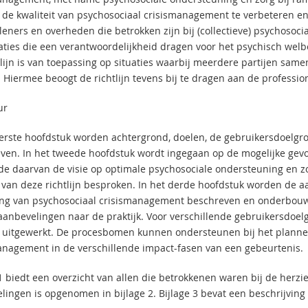
n de kwaliteit van psychosociaal crisismanagement te verbeteren en 
leners en overheden die betrokken zijn bij (collectieve) psychosoc
aties die een verantwoordelijkheid dragen voor het psychisch we
tlijn is van toepassing op situaties waarbij meerdere partijen s
. Hiermee beoogt de richtlijn tevens bij te dragen aan de professi
ur
eerste hoofdstuk worden achtergrond, doelen, de gebruikersdoelgroep
ven. In het tweede hoofdstuk wordt ingegaan op de mogelijke gevo
de daarvan de visie op optimale psychosociale ondersteuning en z
van deze richtlijn besproken. In het derde hoofdstuk worden de a
ing van psychosociaal crisismanagement beschreven en onderbouwd.
aanbevelingen naar de praktijk. Voor verschillende gebruikersdoe
 uitgewerkt. De procesbomen kunnen ondersteunen bij het plannen
anagement in de verschillende impact-fasen van een gebeurtenis.
1 biedt een overzicht van allen die betrokkenen waren bij de herzien
lingen is opgenomen in bijlage 2. Bijlage 3 bevat een beschrijving