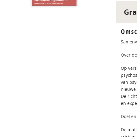
Gra
Omsc
Samenv
Over dez
Op verz
psychos
van psy
nieuwe 
De rich
en expe
Doel en
De mult
crisism