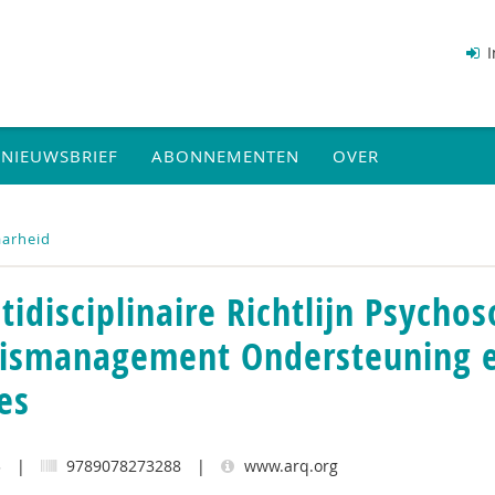
I
NIEUWSBRIEF
ABONNEMENTEN
OVER
aarheid
tidisciplinaire Richtlijn Psychos
sismanagement Ondersteuning e
es
3
|
9789078273288
|
www.arq.org