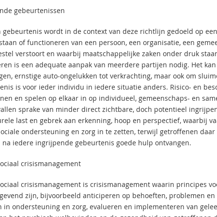
ende gebeurtenissen
 gebeurtenis wordt in de context van deze richtlijn gedoeld op ee
staan of functioneren van een persoon, een organisatie, een gemee
estel verstoort en waarbij maatschappelijke zaken onder druk staa
ren is een adequate aanpak van meerdere partijen nodig. Het kan
gen, ernstige auto-ongelukken tot verkrachting, maar ook om sluim
enis is voor ieder individu in iedere situatie anders. Risico- en 
enen en spelen op elkaar in op individueel, gemeenschaps- en samen
vallen sprake van minder direct zichtbare, doch potentieel ingrijpe
rele last en gebrek aan erkenning, hoop en perspectief, waarbij 
ciale ondersteuning en zorg in te zetten, terwijl getroffenen daar 
na iedere ingrijpende gebeurtenis goede hulp ontvangen.
ociaal crisismanagement
ociaal crisismanagement is crisismanagement waarin principes vo
ggevend zijn, bijvoorbeeld anticiperen op behoeften, problemen en r
n in ondersteuning en zorg, evalueren en implementeren van gelee