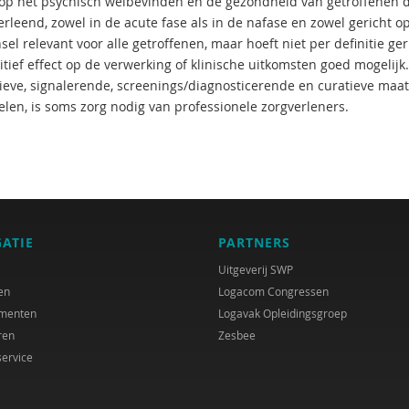
 op het psychisch welbevinden en de gezondheid van getroffenen di
rleend, zowel in de acute fase als in de nafase en zowel gericht op
sel relevant voor alle getroffenen, maar hoeft niet per definitie ger
itief effect op de verwerking of klinische uitkomsten goed mogelijk
ieve, signalerende, screenings/diagnosticerende en curatieve maa
elen, is soms zorg nodig van professionele zorgverleners.
GATIE
PARTNERS
Uitgeverij SWP
en
Logacom Congressen
menten
Logavak Opleidingsgroep
ren
Zesbee
service