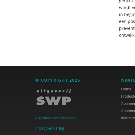
gericht
wordt ve
in begin
een pos
prevent
ontwikk
© COPYRIGHT 2026
NAVI
Home
Product
Abonne
Abonne
Algemene voorwaarden
Klanten
Privacyverklaring