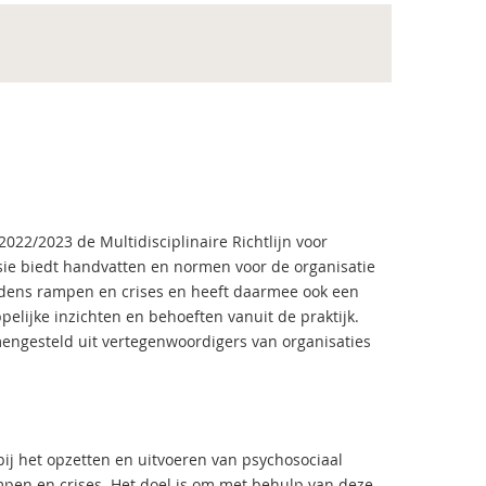
2022/2023 de Multidisciplinaire Richtlijn voor
rsie biedt handvatten en normen voor de organisatie
jdens rampen en crises en heeft daarmee ook een
elijke inzichten en behoeften vanuit de praktijk.
engesteld uit vertegenwoordigers van organisaties
 bij het opzetten en uitvoeren van psychosociaal
pen en crises. Het doel is om met behulp van deze