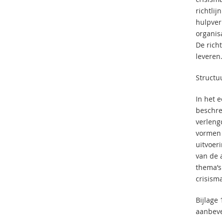
richtlij
hulpver
organis
De rich
leveren
Structu
In het 
beschre
verleng
vormen 
uitvoer
van de 
thema’s
crisism
Bijlage 
aanbeve