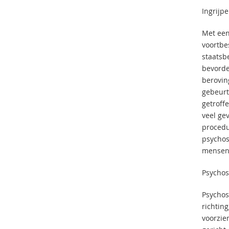
Ingrijp
Met een
voortbe
staatsb
bevorde
berovin
gebeurt
getroff
veel ge
procedu
psychoso
mensen 
Psychos
Psychos
richtin
voorzie