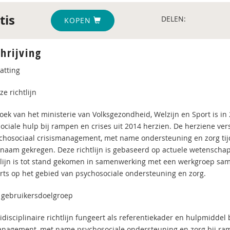
tis
DELEN:
KOPEN
hrijving
atting
e richtlijn
oek van het ministerie van Volksgezondheid, Welzijn en Sport is in 
ociale hulp bij rampen en crises uit 2014 herzien. De herziene ve
chosociaal crisismanagement, met name ondersteuning en zorg ti
naam gekregen. Deze richtlijn is gebaseerd op actuele wetenschapp
tlijn is tot stand gekomen in samenwerking met een werkgroep sam
rts op het gebied van psychosociale ondersteuning en zorg.
 gebruikersdoelgroep
idisciplinaire richtlijn fungeert als referentiekader en hulpmiddel
anagement, met name psychosociale ondersteuning en zorg bij ram