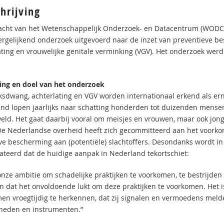
hrijving
acht van het Wetenschappelijk Onderzoek- en Datacentrum (WODC)
ergelijkend onderzoek uitgevoerd naar de inzet van preventieve b
ating en vrouwelijke genitale verminking (VGV). Het onderzoek werd
ing en doel van het onderzoek
ksdwang, achterlating en VGV worden internationaal erkend als e
nd lopen jaarlijks naar schatting honderden tot duizenden mensen
eld. Het gaat daarbij vooral om meisjes en vrouwen, maar ook jon
De Nederlandse overheid heeft zich gecommitteerd aan het voorko
eve bescherming aan (potentiële) slachtoffers. Desondanks wordt in
ateerd dat de huidige aanpak in Nederland tekortschiet:
 onze ambitie om schadelijke praktijken te voorkomen, te bestrijden
 in dat het onvoldoende lukt om deze praktijken te voorkomen. Het i
en vroegtijdig te herkennen, dat zij signalen en vermoedens mel
heden en instrumenten.”