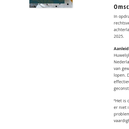
Omsc
In opdr
rechtsv
achterl
2025.
Aanleid
Huwelij
Nederla
van gew
lopen. 
effecti
geconst
“Het is
er niet
problem
vaardig