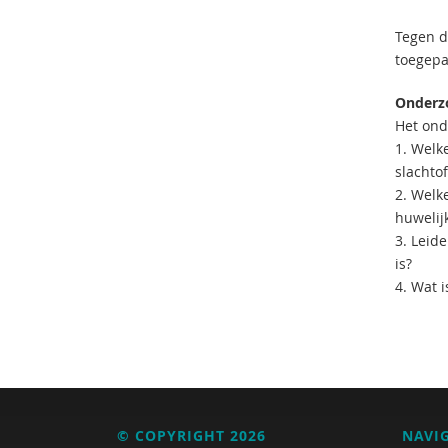
Tegen d
toegepa
Onderz
Het ond
1. Welk
slachto
2. Welk
huwelij
3. Leid
is?
4. Wat 
© COPYRIGHT 2026
NAVI