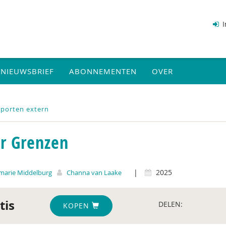
I
NIEUWSBRIEF
ABONNEMENTEN
OVER
porten extern
r Grenzen
|
2025
arie Middelburg
Channa van Laake
tis
DELEN:
KOPEN