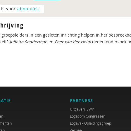
tis voor
abonnees.
hrijving
 groepsleiders in een gesloten inrichting helpen in het bespreekbaa
teit?
Juliette Sonderman
en
Peer van der Helm
deden onderzoek on
GATIE
PARTNERS
Uitgeverij SWP
en
Logacom Congressen
menten
Logavak Opleidingsgroep
ren
Zesbee