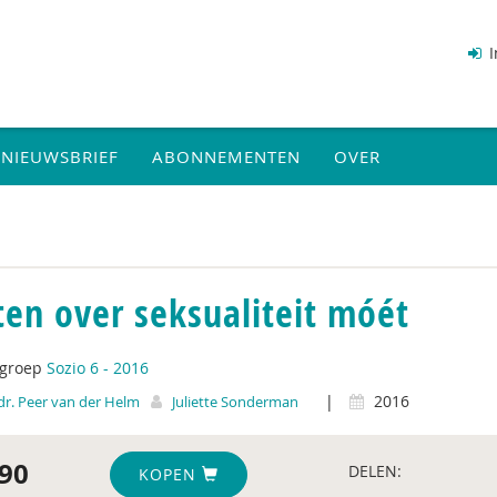
I
NIEUWSBRIEF
ABONNEMENTEN
OVER
ten over seksualiteit móét
tgroep
Sozio 6 - 2016
|
2016
 dr. Peer van der Helm
Juliette Sonderman
90
DELEN:
KOPEN