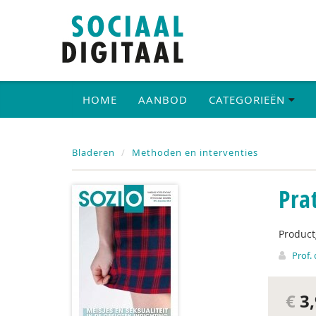
HOME
AANBOD
CATEGORIEËN
Bladeren
Methoden en interventies
Pra
Produc
Prof.
€
3,