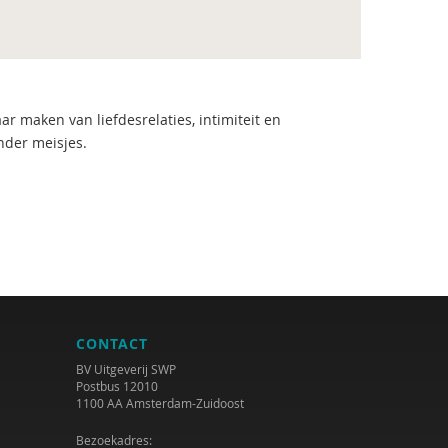
r maken van liefdesrelaties, intimiteit en
der meisjes.
CONTACT
BV Uitgeverij SWP
Postbus 12010
1100 AA Amsterdam-Zuidoost
Bezoekadres: