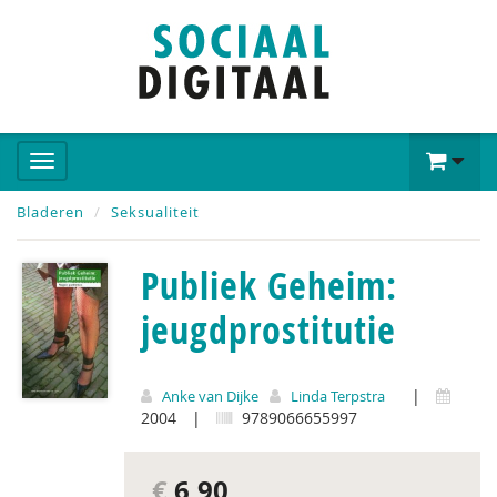
Bladeren
Seksualiteit
Publiek Geheim:
jeugdprostitutie
|
Anke van Dijke
Linda Terpstra
2004
|
9789066655997
€
6,90