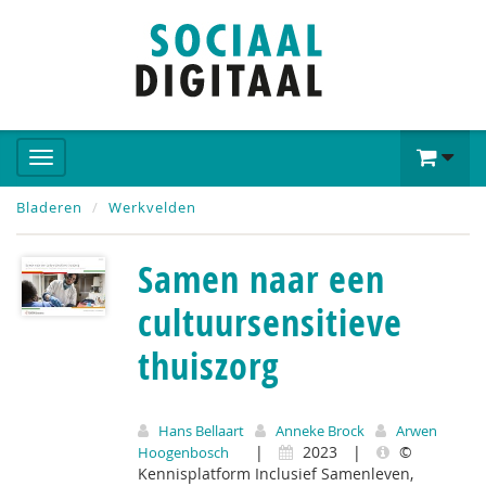
Bladeren
Werkvelden
Samen naar een
cultuursensitieve
thuiszorg
Hans Bellaart
Anneke Brock
Arwen
|
2023
|
©
Hoogenbosch
Kennisplatform Inclusief Samenleven,