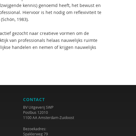
stilzwijgende kennis) genoemd heeft, het bewust en
ssional. Hiervoor is het nodig om reflexiviteit te
(Schön, 1983).
 actief gezocht naar creatieve vormen om de
aktijk van professionals helaas nauwelijks ruimte
lijkse handelen en nemen of krijgen nauwelijks
CONTACT
BV Uitgeverij SWP
Postbus 12010
1100 AA Amsterdam-Zuidoost
Bezoekadres:
Spaklerweg 79