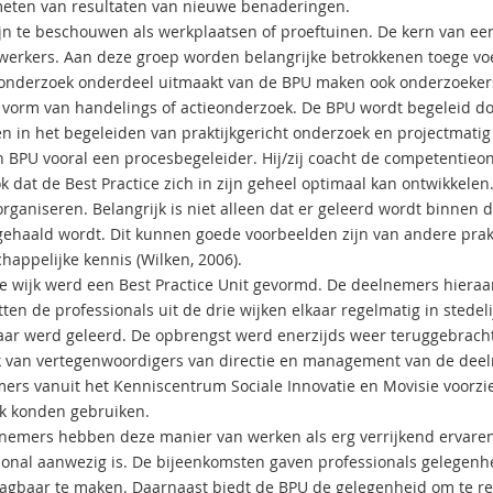
eten van resultaten van nieuwe benaderingen.
ijn te beschouwen als werkplaatsen of proeftuinen. De kern van 
kwerkers. Aan deze groep worden belangrijke betrokkenen toege­ voe
nderzoek onderdeel uitmaakt van de BPU maken ook onderzoekers d
 vorm van handelings­ of actieonderzoek. De BPU wordt begeleid door
n in het begeleiden van praktijkgericht onderzoek en projectmatig w
en BPU vooral een procesbegeleider. Hij/zij coacht de competentieo
k dat de Best Practice zich in zijn geheel optimaal kan ontwikkelen
rganiseren. Belangrijk is niet alleen dat er geleerd wordt binnen d
gehaald wordt. Dit kunnen goede voorbeelden zijn van andere prak
happelijke kennis (Wilken, 2006).
re wijk werd een Best Practice Unit gevormd. De deelnemers hier
ten de professionals uit de drie wijken elkaar regelmatig in stedel
aar werd geleerd. De opbrengst werd enerzijds weer teruggebracht 
 van vertegenwoordigers van directie en management van de deel
ers vanuit het Kenniscentrum Sociale Innovatie en Movisie voorz
k konden gebruiken.
nemers hebben deze manier van werken als erg verrijkend ervaren.
ional aanwezig is. De bijeenkomsten gaven professionals gelegenh
agbaar te maken. Daarnaast biedt de BPU de gelegenheid om te ref