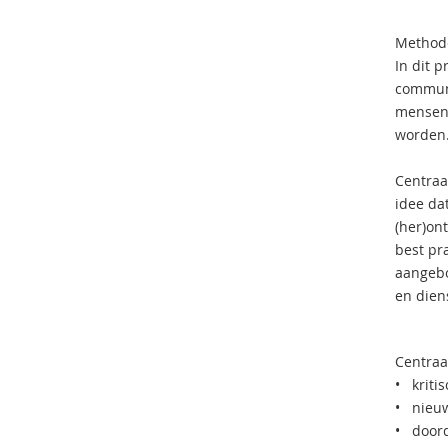
Method
In dit 
communi
mensen 
worden
Centraa
idee da
(her)ont
best pr
aangebo
en dien
Centraa
• kritis
• nieuw
• doord