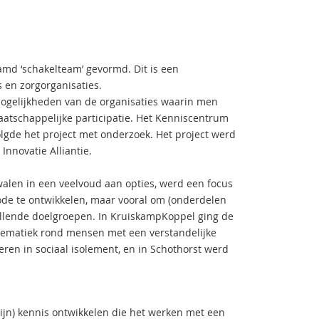
amd ‘schakelteam’ gevormd. Dit is een
­ en zorgorganisaties.
ogelijkheden van de organisaties waarin men
aatschappelijke participatie. Het Kenniscentrum
lgde het project met onderzoek. Het project werd
nnovatie Alliantie.
alen in een veelvoud aan opties, werd een focus
de te ontwikkelen, maar vooral om (onderdelen
illende doelgroepen. In Kruiskamp­Koppel ging de
lematiek rond mensen met een verstandelijke
en in sociaal isolement, en in Schothorst werd
zijn) kennis ontwikkelen die het werken met een