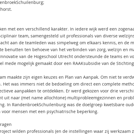
nbroek­Schuilenburg;
horst.
jken met een verschillend karakter. In iedere wijk werd een zogena
ciplinair team, samengesteld uit professionals van diverse welzijns
acht aan de teamleden was simpelweg om elkaars kennis, en de m
 te benutten ten behoeve van het verbinden van zorg, welzijn en m
 Innovatie van de Hogeschool Utrecht ondersteunde de teams en vo
eel mede mogelijk gemaakt door een RAAK­subsidie van de Stichting I
eam maakte zijn eigen keuzes en Plan van Aanpak. Om niet te verdw
. Het was immers niet de bedoeling om direct een complete metho
fectieve aanpakken te ontdekken. Er werd gekozen voor drie versch
t uit naar (met name allochtone) multiprobleemgezinnen en prob
ng. In Randenbroek­Schuilenburg was de doelgroep kwetsbare ouder
 voor mensen met een psychiatrische be­perking.
vragen
project wilden professionals (en de instellingen waar zij werkzaam 