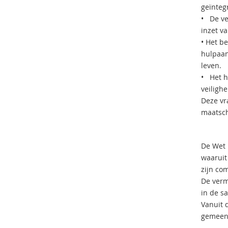
geïnteg
• De ve
inzet va
• Het b
hulpaan
leven.
• Het h
veilighe
Deze vr
maatsch
De Wet 
waaruit
zijn co
De verm
in de s
Vanuit 
gemeent