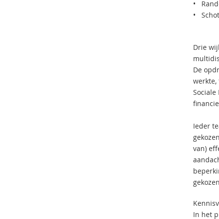
• Rande
• Schot
Drie wi
multidis
De opdr
werkte,
Sociale
financi
Ieder t
gekozen
van) ef
aandach
beperki
gekozen
Kennis
In het 