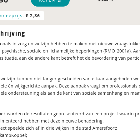
nneeprijs
:
€ 2,36
hrijving
ionals in zorg en welzijn hebben te maken met nieuwe vraagstuk
e psychische, sociale en lichamelijke beperkingen (RMO, 2001a). A
situatie, aan de andere kant betreft het de bevordering van parti
 welzijn kunnen niet langer gescheiden van elkaar aangeboden wo
uele én wijkgerichte aanpak. Deze aanpak vraagt om professionals
uele ondersteuning als aan de kant van sociale samenhang en maats
boek worden de resultaten gepresenteerd van een project waarin pro
imenteerd hebben met deze nieuwe benadering.
ect speelde zich af in drie wijken in de stad Amersfoort:
kamp­Koppel;