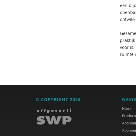
een bijd
openbaa
ontwikk
Gezamen
praktijk
voor is
ruimte v
© COPYRIGHT 2026
NAVI
Home
Product
Abonne
Abonne