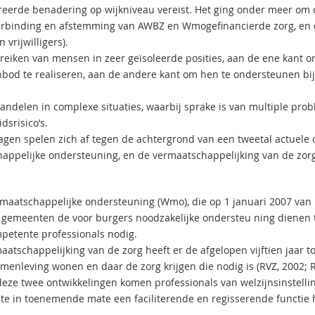
reerde benadering op wijkniveau vereist. Het ging onder meer om 
rbinding en afstemming van AWBZ­ en Wmo­gefinancierde zorg, en 
n vrijwilligers).
ereiken van mensen in zeer geïsoleerde posities, aan de ene kant
bod te realiseren, aan de andere kant om hen te ondersteunen bij 
andelen in complexe situaties, waarbij sprake is van multiple prob
idsrisico’s.
agen spelen zich af tegen de achtergrond van een tweetal actuele 
appelijke ondersteuning, en de vermaatschappelijking van de zorg
maatschappelijke ondersteuning (Wmo), die op 1 januari 2007 van k
 gemeenten de voor burgers noodzakelijke ondersteu­ ning dienen 
mpetente professionals nodig.
aatschappelijking van de zorg heeft er de afgelopen vijftien jaar
amenleving wonen en daar de zorg krijgen die nodig is (RVZ, 2002; 
deze twee ontwikkelingen komen professionals van welzijnsinstellin
e in toenemende mate een faciliterende en regisserende functie h