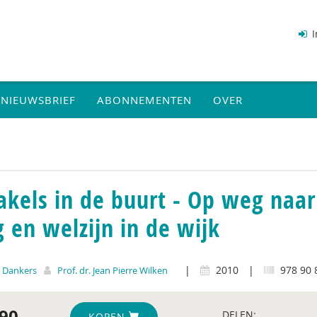
I
NIEUWSBRIEF
ABONNEMENTEN
OVER
akels in de buurt - Op weg naa
g en welzijn in de wijk
|
2010
|
978 90 
 Dankers
Prof. dr. Jean Pierre Wilken
90
DELEN:
KOPEN