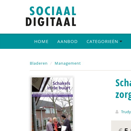
HOME
AANBOD
CATEGORIEËN
Bladeren
Management
Sch
zor
Trudy
€
5,