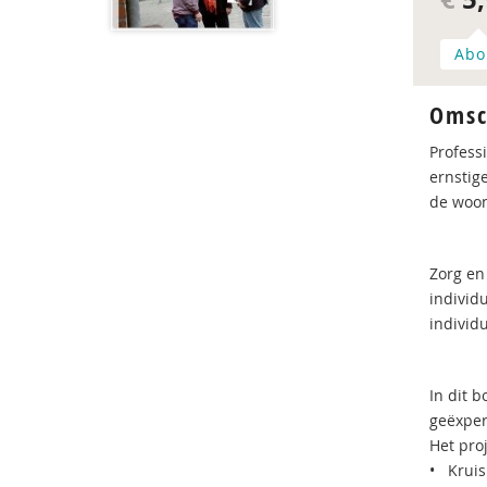
Abo
Omsc
Profess
ernstig
de woon
Zorg en
individ
individ
In dit 
geëxper
Het proj
• Kruis