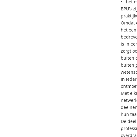
• het m
BPU’s z
praktij
Omdat o
het een
bedreve
is in e
zorgt oo
buiten o
buiten 
wetensc
In iede
ontmoet
Met elk
netwerk
deelnem
hun taa
De deel
profess
overdra