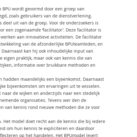
een BPU wordt gevormd door een groep van
gd, zoals gebruikers van de dienstverlening.
eel uit van de groep. Voor de onderzoekers is
 een zogenaamde ‘facilitator’. Deze facilitator is
erken aan innovatieve activiteiten. De facilitator
ntwikkeling van de afzonderlijke BPU­teamleden, en
. Daarnaast kan hij ook inhoudelijke input van
e eigen praktijk, maar ook van kennis die van
tijken, informatie over bruikbare methoden en
aan hadden maandelijks een bijeenkomst. Daarnaast
ijke bijeenkomsten om ervaringen uit te wisselen.
naar de wijken en anderzijds naar een stedelijk
nemende organisaties. Tevens wer­ den de
ien van kennis rond nieuwe methoden die ze voor
 Het model doet recht aan de kennis die bij iedere
eid om hun kennis te expliciteren en daardoor
lecteren op het handelen. Het BPU­model levert