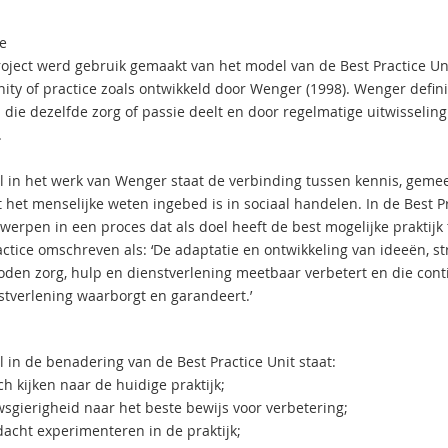
e
project werd gebruik gemaakt van het model van de Best Practice Uni
ty of practice zoals ontwikkeld door Wenger (1998). Wenger defini
die dezelfde zorg of passie deelt en door regelmatige uitwisseling
.
l in het werk van Wenger staat de verbinding tussen kennis, gemeens
t het menselijke weten ingebed is in sociaal handelen. In de Best P
werpen in een proces dat als doel heeft de best mogelijke praktijk 
actice omschreven als: ‘De adaptatie en ontwikkeling van ideeën, s
den zorg­, hulp­ en dienstverlening meetbaar verbetert en die conti
stverlening waarborgt en garandeert.’
l in de benadering van de Best Practice Unit staat:
ch kijken naar de huidige praktijk;
sgierigheid naar het beste bewijs voor verbetering;
acht experimenteren in de praktijk;