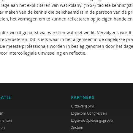
rage aan het expliciteren van wat Polanyi (1967) ‘taciete kennis’ (
r maken van de kennis die belichaamd is in de persoon van de profe
elen, het vermogen om te kunnen reflecteren op je eigen handelen 
lijk wordt getoetst wat werkt en wat niet werkt. Vervolgens wordt
 te verbeteren. Dit is iets waar in het algemeen in de dagelijkse pr
. De meeste professionals worden in beslag genomen door het dage
oor intercollegiale uitwisseling en reflectie.
GATIE
PARTNERS
Uitgeverij SWP
en
Logacom Congressen
menten
Logavak Opleidingsgroep
ren
Zesbee