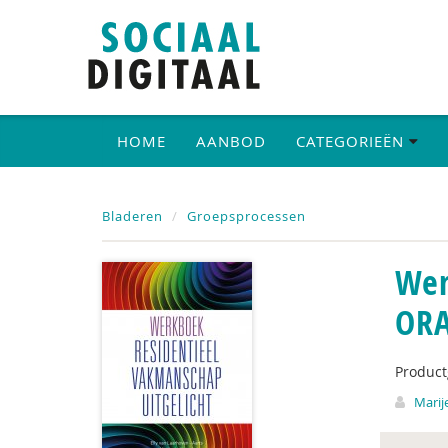
HOME
AANBOD
CATEGORIEËN
Bladeren
Groepsprocessen
Wer
ORA
Produc
Marij