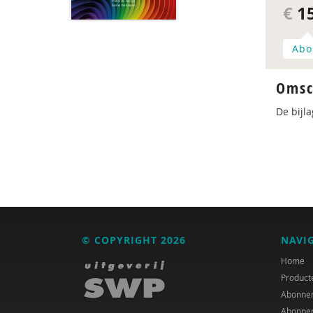
€
15
Abo
Omsc
De bijl
© COPYRIGHT 2026
NAVI
Home
Product
Abonne
Abonne