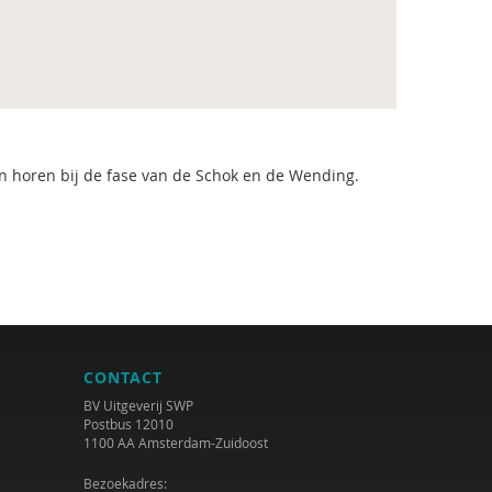
n horen bij de fase van de Schok en de Wending.
CONTACT
BV Uitgeverij SWP
Postbus 12010
1100 AA Amsterdam-Zuidoost
Bezoekadres: