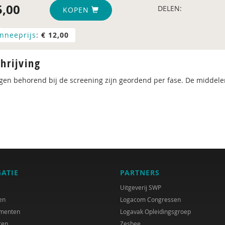
,00
DELEN:
KOPEN
nneeprijs
:
€ 12,00
hrijving
agen behorend bij de screening zijn geordend per fase. De middele
GATIE
PARTNERS
Uitgeverij SWP
en
Logacom Congressen
menten
Logavak Opleidingsgroep
ren
Zesbee