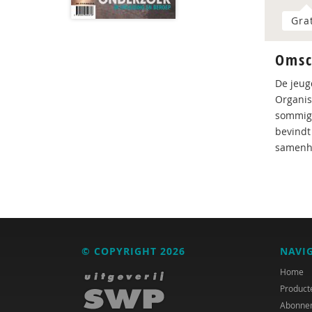
Gra
Omsc
De jeug
Organis
sommige
bevindt
samenha
© COPYRIGHT 2026
NAVI
Home
Product
Abonne