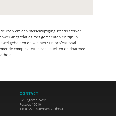
de roep om een stelselwijziging steeds sterker.
nwerkingsrelaties met gemeenten en zijn in
r wel geholpen en wie niet? De professional
nemende complexiteit in casuïstiek en de daarmee
arheid.
CONTACT
BV Uitgeverij SWP
Postbus 12010
1100 AA Amsterdam-Zuidoost