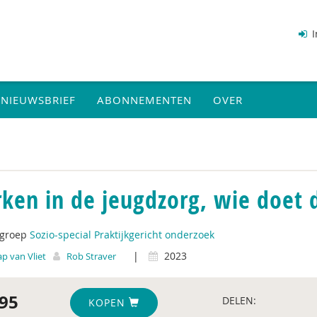
I
NIEUWSBRIEF
ABONNEMENTEN
OVER
ken in de jeugdzorg, wie doet 
tgroep
Sozio-special Praktijkgericht onderzoek
|
2023
ap van Vliet
Rob Straver
95
DELEN:
KOPEN