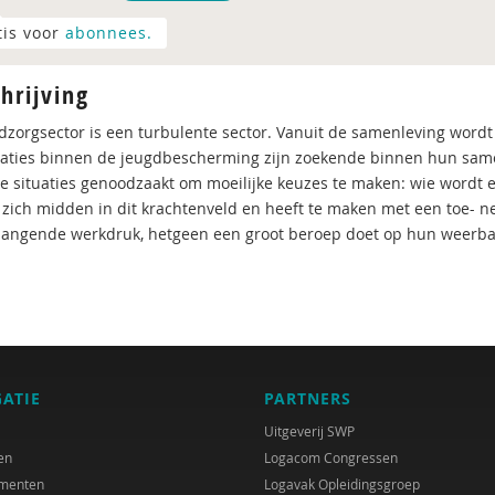
tis voor
abonnees.
hrijving
dzorgsector is een turbulente sector. Vanuit de samenleving wordt 
aties binnen de jeugdbescherming zijn zoekende binnen hun same
 situaties genoodzaakt om moeilijke keuzes te maken: wie wordt e
 zich midden in dit krachtenveld en heeft te maken met een toe- 
ngende werkdruk, hetgeen een groot beroep doet op hun weerba
GATIE
PARTNERS
Uitgeverij SWP
en
Logacom Congressen
menten
Logavak Opleidingsgroep