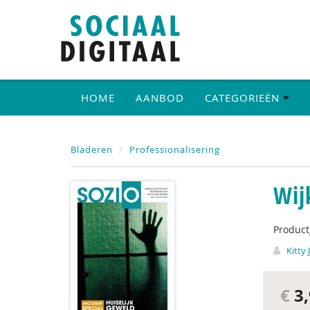
HOME
AANBOD
CATEGORIEËN
Bladeren
Professionalisering
Wij
Produc
Kitty 
€
3,