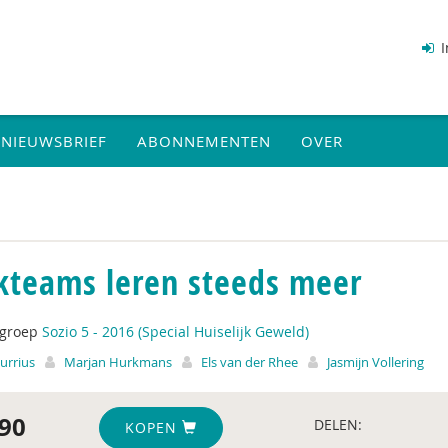
I
NIEUWSBRIEF
ABONNEMENTEN
OVER
kteams leren steeds meer
tgroep
Sozio 5 - 2016 (Special Huiselijk Geweld)
Jurrius
Marjan Hurkmans
Els van der Rhee
Jasmijn Vollering
90
DELEN:
KOPEN