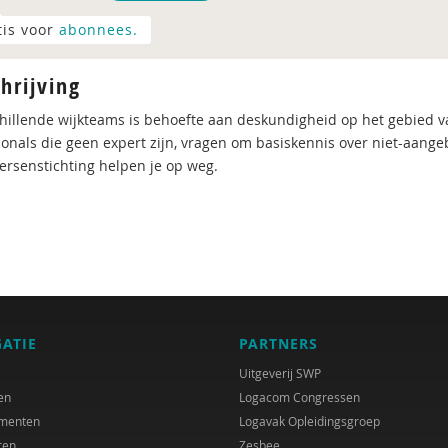
tis voor
abonnees.
hrijving
chillende wijkteams is behoefte aan deskundigheid op het gebied v
ionals die geen expert zijn, vragen om basiskennis over niet-aange
ersenstichting helpen je op weg.
GATIE
PARTNERS
Uitgeverij SWP
en
Logacom Congressen
menten
Logavak Opleidingsgroep
ren
Zesbee