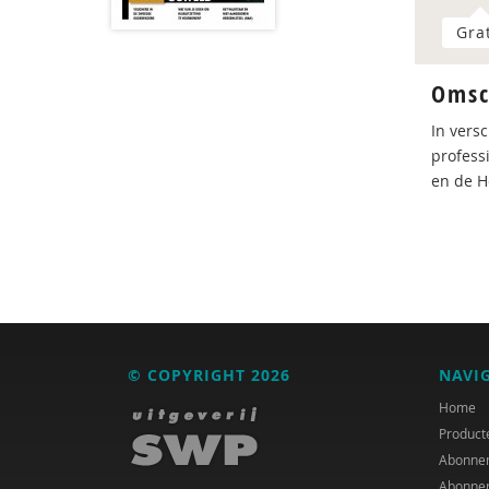
Gra
Omsc
In vers
profess
en de H
© COPYRIGHT 2026
NAVI
Home
Product
Abonne
Abonne