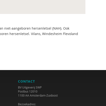
an niet-aangeboren hersenletsel (NAH). Ook
boren hersenletsel. Vilans, Windesheim Flevoland
CONTACT
BV Uitgeverij SWP
Postbus 12010
1100 AA Amsterdam-Zuidoost
Bezoekadres: