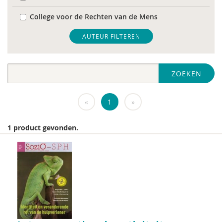
College voor de Rechten van de Mens
De Raad voor Volksgezondheid & Samenleving
AUTEUR FILTEREN
diverse
ZOEKEN
Diversen
DIVOSA
«
1
»
FEMA
1 product gevonden.
Fier
GREVIO
het Regeringscommissariaat seksueel
grensoverschrijdend gedrag en seksueel geweld
huisarts