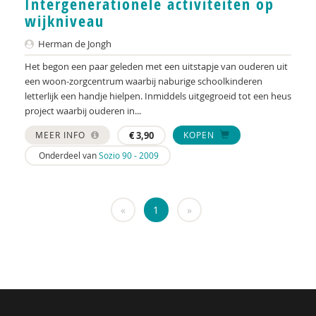
Intergenerationele activiteiten op
KNMG
wijkniveau
Landelijk Kenniscentrum LVB
Herman de Jongh
LIDIE
Het begon een paar geleden met een uitstapje van ouderen uit
een woon-zorgcentrum waarbij naburige schoolkinderen
Maatschappelijk Impact Team
letterlijk een handje hielpen. Inmiddels uitgegroeid tot een heus
project waarbij ouderen in...
Mariëlle Bruning
MEER INFO
€
3,90
KOPEN
Mentale gezondheidsnetwerken
Onderdeel van
Sozio 90 - 2009
Movisie
Nederlandse Sportalliantie m.m.v. Stichting
«
1
»
Vreedzaam
NIDI
Pharos
QUT