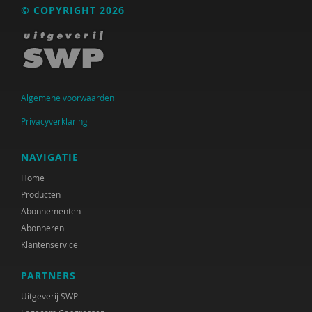
© COPYRIGHT 2026
Raad voor Volksgezondheid & Samenleving
Ramirelsyla Eloise
Regioplan
Sonja
Algemene voorwaarden
Privacyverklaring
United Nations Office for Disaster Risk Reduction
VGN
NAVIGATIE
Home
World Health Organization
Producten
WRR
Abonnementen
Abonneren
René .C. Hoksbergen
Klantenservice
Tim 'S Jongers
PARTNERS
Jeugdautoriteit (JA)
Uitgeverij SWP