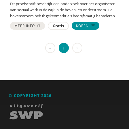
KNMG
Dit proefschrift beschrijft een onderzoek over het organiseren
van sociaal werk in de wijk in de boven- en onderstroom. De
Landelijk Kenniscentrum LVB
bovenstroom heb ik gekenmerkt als bedrijfsmatig benaderen...
LIDIE
MEER INFO
Gratis
KOPEN
Maatschappelijk Impact Team
Mariëlle Bruning
«
1
»
Mentale gezondheidsnetwerken
Movisie
Nederlandse Sportalliantie m.m.v. Stichting
Vreedzaam
© COPYRIGHT 2026
NIDI
Pharos
QUT