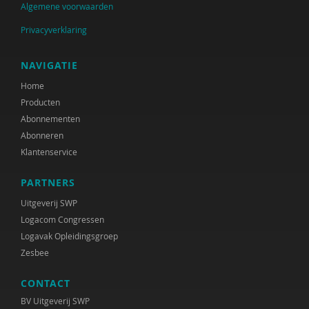
Algemene voorwaarden
Raad voor Volksgezondheid & Samenleving
Privacyverklaring
Ramirelsyla Eloise
NAVIGATIE
Regioplan
Home
Sonja
Producten
Abonnementen
United Nations Office for Disaster Risk Reduction
Abonneren
VGN
Klantenservice
World Health Organization
PARTNERS
Uitgeverij SWP
WRR
Logacom Congressen
René .C. Hoksbergen
Logavak Opleidingsgroep
Zesbee
Tim 'S Jongers
CONTACT
Jeugdautoriteit (JA)
BV Uitgeverij SWP