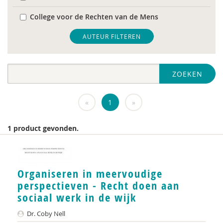
College voor de Rechten van de Mens
De Raad voor Volksgezondheid & Samenleving
AUTEUR FILTEREN
diverse
ZOEKEN
Diversen
DIVOSA
«
1
»
FEMA
1 product gevonden.
Fier
GREVIO
Organiseren in meervoudige
het Regeringscommissariaat seksueel
perspectieven - Recht doen aan
grensoverschrijdend gedrag en seksueel geweld
sociaal werk in de wijk
huisarts
Dr. Coby Nell