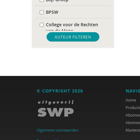
BPSW
College voor de Rechten
van de Mens
AUTEUR FILTEREN
De Raad voor
Volksgezondheid &
Samenleving
diverse
Diversen
© COPYRIGHT 2026
NAVI
DIVOSA
Home
FEMA
Product
Abonne
Fier
Abonne
Algemene voorwaarden
Klanten
GREVIO