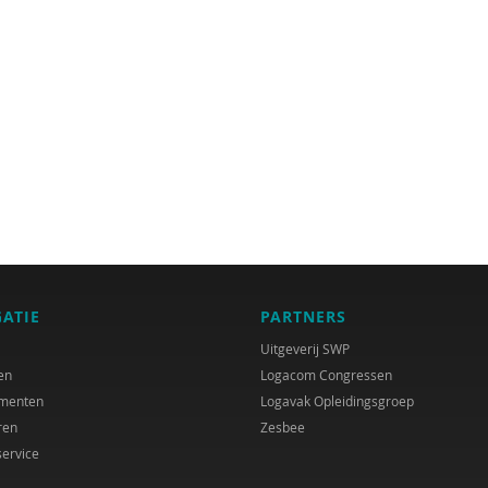
GATIE
PARTNERS
Uitgeverij SWP
en
Logacom Congressen
menten
Logavak Opleidingsgroep
ren
Zesbee
service