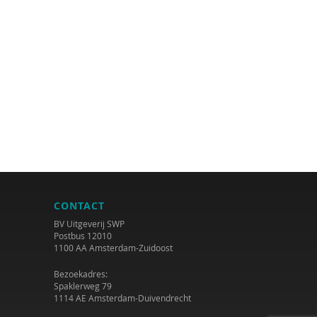
CONTACT
BV Uitgeverij SWP
Postbus 12010
1100 AA Amsterdam-Zuidoost
Bezoekadres:
Spaklerweg 79
1114 AE Amsterdam-Duivendrecht