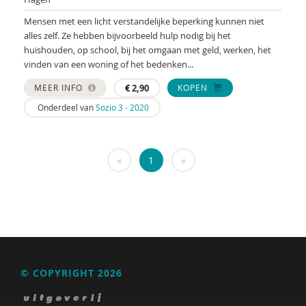
Marcel van Aken
Mensen met een licht verstandelijke beperking kunnen niet
alles zelf. Ze hebben bijvoorbeeld hulp nodig bij het
Marga Akkerman
huishouden, op school, bij het omgaan met geld, werken, het
vinden van een woning of het bedenken...
Catelijne Akkermans
MEER INFO
€
2,90
KOPEN
Alaoui Alaoui
Onderdeel van
Sozio 3 - 2020
Gerard Alderliefste
Erik Alink
«
1
»
Astrid Altena
José an den Putte
Mariët an Rossum
Ria Andrews
© COPYRIGHT 2026
Nynke Andringa