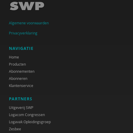
Inge Anthonijsz
Thijs Antonissenn
Algemene voorwaarden
Marleen Arends
Privacyverklaring
Sander van Arum
NAVIGATIE
Silke van Arum
Home
Rob van Asperen
Producten
Abonnementen
Ellen Assenberg
Abonneren
Klantenservice
Bob Austmann
David ter Avest
PARTNERS
Uitgeverij SWP
Paul Baar
Logacom Congressen
Corrie Baas
Logavak Opleidingsgroep
Zesbee