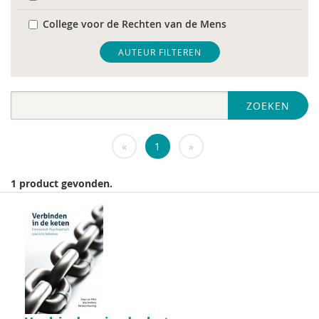
College voor de Rechten van de Mens
De Raad voor Volksgezondheid & Samenleving
AUTEUR FILTEREN
diverse
ZOEKEN
Diversen
DIVOSA
«
1
»
FEMA
1 product gevonden.
Fier
GREVIO
het Regeringscommissariaat seksueel
grensoverschrijdend gedrag en seksueel geweld
huisarts