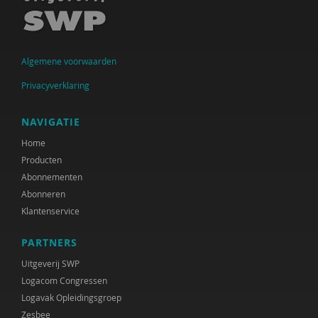
Raad voor Volksgezondheid & Samenleving
Ramirelsyla Eloise
Algemene voorwaarden
Regioplan
Privacyverklaring
Sonja
NAVIGATIE
United Nations Office for Disaster Risk Reduction
Home
VGN
Producten
Abonnementen
World Health Organization
Abonneren
WRR
Klantenservice
René .C. Hoksbergen
PARTNERS
Uitgeverij SWP
Tim 'S Jongers
Logacom Congressen
Jeugdautoriteit (JA)
Logavak Opleidingsgroep
Zesbee