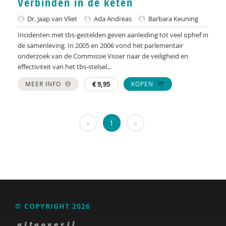
Verbinden in de keten
KNMG
Dr. Jaap van Vliet
Ada Andreas
Barbara Keuning
Landelijk Kenniscentrum LVB
Incidenten met tbs-gestelden geven aanleiding tot veel ophef in
LIDIE
de samenleving. In 2005 en 2006 vond het parlementair
onderzoek van de Commissie Visser naar de veiligheid en
Maatschappelijk Impact Team
effectiviteit van het tbs-stelsel...
Mariëlle Bruning
MEER INFO
€
9,95
KOPEN
Mentale gezondheidsnetwerken
«
1
»
Movisie
Nederlandse Sportalliantie m.m.v. Stichting
Vreedzaam
NIDI
Pharos
© COPYRIGHT 2026
QUT